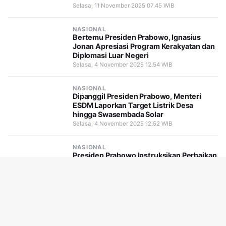
Selasa, 11 November 2025 07.45 WIB
NASIONAL
Bertemu Presiden Prabowo, Ignasius
Jonan Apresiasi Program Kerakyatan dan
Diplomasi Luar Negeri
Selasa, 4 November 2025 12.54 WIB
NASIONAL
Dipanggil Presiden Prabowo, Menteri
ESDM Laporkan Target Listrik Desa
hingga Swasembada Solar
Selasa, 4 November 2025 12.52 WIB
NASIONAL
Presiden Prabowo Instruksikan Perbaikan
Layanan dan Infrastruktur Perkeretaapian
Nasional
Selasa, 4 November 2025 12.49 WIB
NASIONAL
Pemda Perlu Lebih Sensitif dan Cermat
dalam Menetapkan TPP ASN TA 2026