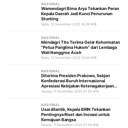
NASIONAL
Wamendagri Bima Arya Tekankan Peran
Kepala Daerah Jadi Kunci Penurunan
Stunting
Rabu, 12 November 2025 18.38 WIB
NASIONAL
Mendagri Tito Terima Gelar Kehormatan
"Petua Panglima Hukom" dari Lembaga
Wali Nanggroe Aceh
Rabu, 12 November 2025 14.04 WIB
NASIONAL
Diterima Presiden Prabowo, Sekjen
Konfederasi Buruh Internasional
Apresiasi Kebijakan Ketenagakerjaan
Indonesia
Selasa, 11 November 2025 07.59 WIB
NASIONAL
Usai dilantik, Kepala BRIN Tekankan
Pentingnya Riset dan Inovasi untuk
Kemajuan Bangsa
Selasa, 11 November 2025 07.54 WIB