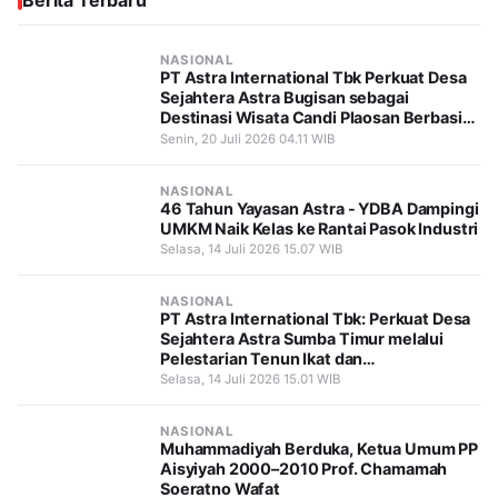
Berita Terbaru
NASIONAL
PT Astra International Tbk Perkuat Desa
Sejahtera Astra Bugisan sebagai
Destinasi Wisata Candi Plaosan Berbasis
Budaya
Senin, 20 Juli 2026 04.11 WIB
NASIONAL
46 Tahun Yayasan Astra - YDBA Dampingi
UMKM Naik Kelas ke Rantai Pasok Industri
Selasa, 14 Juli 2026 15.07 WIB
NASIONAL
PT Astra International Tbk: Perkuat Desa
Sejahtera Astra Sumba Timur melalui
Pelestarian Tenun Ikat dan
Pemberdayaan Perempuan
Selasa, 14 Juli 2026 15.01 WIB
NASIONAL
Muhammadiyah Berduka, Ketua Umum PP
Aisyiyah 2000–2010 Prof. Chamamah
Soeratno Wafat