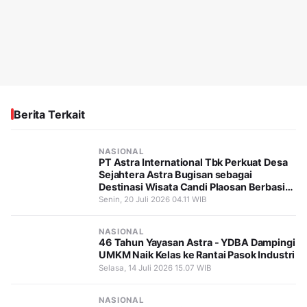
Berita Terkait
NASIONAL
PT Astra International Tbk Perkuat Desa
Sejahtera Astra Bugisan sebagai
Destinasi Wisata Candi Plaosan Berbasis
Budaya
Senin, 20 Juli 2026 04.11 WIB
NASIONAL
46 Tahun Yayasan Astra - YDBA Dampingi
UMKM Naik Kelas ke Rantai Pasok Industri
Selasa, 14 Juli 2026 15.07 WIB
NASIONAL