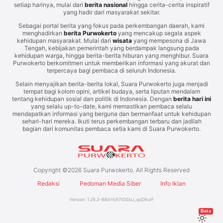
setiap harinya, mulai dari
berita nasional
hingga cerita-cerita inspiratif
yang hadir dari masyarakat sekitar.
Sebagai portal berita yang fokus pada perkembangan daerah, kami
menghadirkan
berita Purwokerto
yang mencakup segala aspek
kehidupan masyarakat. Mulai dari
wisata
yang mempesona di Jawa
Tengah, kebijakan pemerintah yang berdampak langsung pada
kehidupan warga, hingga berita-berita hiburan yang menghibur. Suara
Purwokerto berkomitmen untuk memberikan informasi yang akurat dan
terpercaya bagi pembaca di seluruh Indonesia.
Selain menyajikan berita-berita lokal, Suara Purwokerto juga menjadi
tempat bagi kolom opini, artikel budaya, serta liputan mendalam
tentang kehidupan sosial dan politik di Indonesia. Dengan
berita hari ini
yang selalu up-to-date, kami memastikan pembaca selalu
mendapatkan informasi yang berguna dan bermanfaat untuk kehidupan
sehari-hari mereka. Ikuti terus perkembangan terbaru dan jadilah
bagian dari komunitas pembaca setia kami di Suara Purwokerto.
Copyright ©
2026
Suara Purwokerto. All Rights Reserved
Redaksi
Pedoman Media Siber
Info Iklan
Version:
1.29.3
-
BBdYsR7lGiDoJ_qoD9urF
Beta