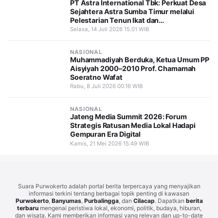
PT Astra International Tbk: Perkuat Desa
Sejahtera Astra Sumba Timur melalui
Pelestarian Tenun Ikat dan
Pemberdayaan Perempuan
Selasa, 14 Juli 2026 15.01 WIB
NASIONAL
Muhammadiyah Berduka, Ketua Umum PP
Aisyiyah 2000–2010 Prof. Chamamah
Soeratno Wafat
Rabu, 8 Juli 2026 00.16 WIB
NASIONAL
Jateng Media Summit 2026: Forum
Strategis Ratusan Media Lokal Hadapi
Gempuran Era Digital
Kamis, 21 Mei 2026 15.49 WIB
Suara Purwokerto adalah portal berita terpercaya yang menyajikan
informasi terkini tentang berbagai topik penting di kawasan
Purwokerto
,
Banyumas
,
Purbalingga
, dan
Cilacap
. Dapatkan
berita
terbaru
mengenai peristiwa lokal, ekonomi, politik, budaya, hiburan,
dan wisata. Kami memberikan informasi yang relevan dan up-to-date