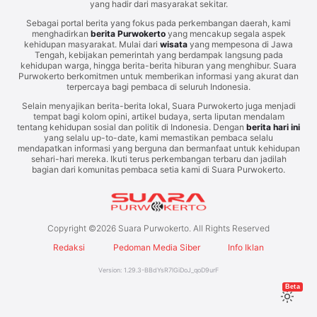
yang hadir dari masyarakat sekitar.
Sebagai portal berita yang fokus pada perkembangan daerah, kami
menghadirkan
berita Purwokerto
yang mencakup segala aspek
kehidupan masyarakat. Mulai dari
wisata
yang mempesona di Jawa
Tengah, kebijakan pemerintah yang berdampak langsung pada
kehidupan warga, hingga berita-berita hiburan yang menghibur. Suara
Purwokerto berkomitmen untuk memberikan informasi yang akurat dan
terpercaya bagi pembaca di seluruh Indonesia.
Selain menyajikan berita-berita lokal, Suara Purwokerto juga menjadi
tempat bagi kolom opini, artikel budaya, serta liputan mendalam
tentang kehidupan sosial dan politik di Indonesia. Dengan
berita hari ini
yang selalu up-to-date, kami memastikan pembaca selalu
mendapatkan informasi yang berguna dan bermanfaat untuk kehidupan
sehari-hari mereka. Ikuti terus perkembangan terbaru dan jadilah
bagian dari komunitas pembaca setia kami di Suara Purwokerto.
Copyright ©
2026
Suara Purwokerto. All Rights Reserved
Redaksi
Pedoman Media Siber
Info Iklan
Version:
1.29.3
-
BBdYsR7lGiDoJ_qoD9urF
Beta