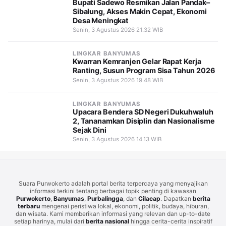
Bupati Sadewo Resmikan Jalan Pandak–
Sibalung, Akses Makin Cepat, Ekonomi
Desa Meningkat
Senin, 3 Agustus 2026 21.32 WIB
LINGKAR BANYUMAS
Kwarran Kemranjen Gelar Rapat Kerja
Ranting, Susun Program Sisa Tahun 2026
Senin, 3 Agustus 2026 19.48 WIB
LINGKAR BANYUMAS
Upacara Bendera SD Negeri Dukuhwaluh
2, Tananamkan Disiplin dan Nasionalisme
Sejak Dini
Senin, 3 Agustus 2026 14.13 WIB
Suara Purwokerto adalah portal berita terpercaya yang menyajikan
informasi terkini tentang berbagai topik penting di kawasan
Purwokerto
,
Banyumas
,
Purbalingga
, dan
Cilacap
. Dapatkan
berita
terbaru
mengenai peristiwa lokal, ekonomi, politik, budaya, hiburan,
dan wisata. Kami memberikan informasi yang relevan dan up-to-date
setiap harinya, mulai dari
berita nasional
hingga cerita-cerita inspiratif