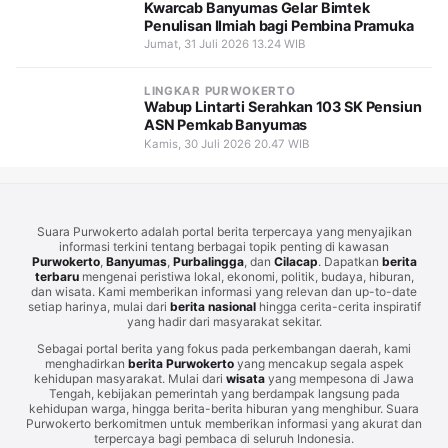
Kwarcab Banyumas Gelar Bimtek
Penulisan Ilmiah bagi Pembina Pramuka
Jumat, 31 Juli 2026 13.24 WIB
LINGKAR PURWOKERTO
Wabup Lintarti Serahkan 103 SK Pensiun
ASN Pemkab Banyumas
Kamis, 30 Juli 2026 20.47 WIB
Suara Purwokerto adalah portal berita terpercaya yang menyajikan
informasi terkini tentang berbagai topik penting di kawasan
Purwokerto
,
Banyumas
,
Purbalingga
, dan
Cilacap
. Dapatkan
berita
terbaru
mengenai peristiwa lokal, ekonomi, politik, budaya, hiburan,
dan wisata. Kami memberikan informasi yang relevan dan up-to-date
setiap harinya, mulai dari
berita nasional
hingga cerita-cerita inspiratif
yang hadir dari masyarakat sekitar.
Sebagai portal berita yang fokus pada perkembangan daerah, kami
menghadirkan
berita Purwokerto
yang mencakup segala aspek
kehidupan masyarakat. Mulai dari
wisata
yang mempesona di Jawa
Tengah, kebijakan pemerintah yang berdampak langsung pada
kehidupan warga, hingga berita-berita hiburan yang menghibur. Suara
Purwokerto berkomitmen untuk memberikan informasi yang akurat dan
terpercaya bagi pembaca di seluruh Indonesia.