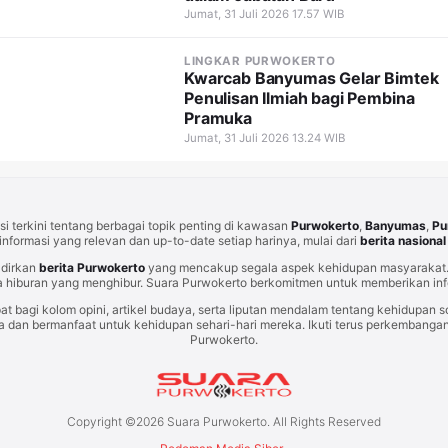
Jumat, 31 Juli 2026 17.57 WIB
LINGKAR PURWOKERTO
Kwarcab Banyumas Gelar Bimtek
Penulisan Ilmiah bagi Pembina
Pramuka
Jumat, 31 Juli 2026 13.24 WIB
i terkini tentang berbagai topik penting di kawasan
Purwokerto
,
Banyumas
,
Pu
informasi yang relevan dan up-to-date setiap harinya, mulai dari
berita nasional
adirkan
berita Purwokerto
yang mencakup segala aspek kehidupan masyarakat. 
 hiburan yang menghibur. Suara Purwokerto berkomitmen untuk memberikan info
at bagi kolom opini, artikel budaya, serta liputan mendalam tentang kehidupan so
an bermanfaat untuk kehidupan sehari-hari mereka. Ikuti terus perkembangan t
Purwokerto.
Copyright ©
2026
Suara Purwokerto. All Rights Reserved