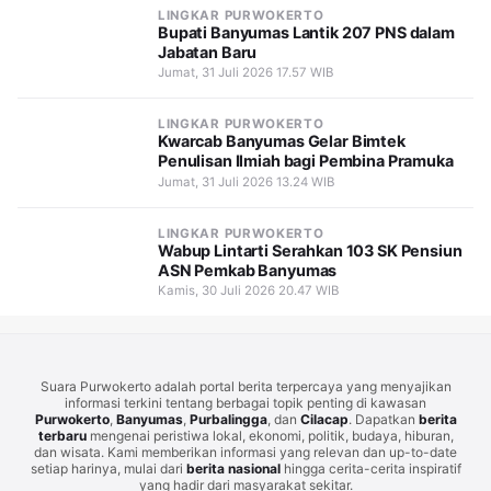
LINGKAR PURWOKERTO
Bupati Banyumas Lantik 207 PNS dalam
Jabatan Baru
Jumat, 31 Juli 2026 17.57 WIB
LINGKAR PURWOKERTO
Kwarcab Banyumas Gelar Bimtek
Penulisan Ilmiah bagi Pembina Pramuka
Jumat, 31 Juli 2026 13.24 WIB
LINGKAR PURWOKERTO
Wabup Lintarti Serahkan 103 SK Pensiun
ASN Pemkab Banyumas
Kamis, 30 Juli 2026 20.47 WIB
Suara Purwokerto adalah portal berita terpercaya yang menyajikan
informasi terkini tentang berbagai topik penting di kawasan
Purwokerto
,
Banyumas
,
Purbalingga
, dan
Cilacap
. Dapatkan
berita
terbaru
mengenai peristiwa lokal, ekonomi, politik, budaya, hiburan,
dan wisata. Kami memberikan informasi yang relevan dan up-to-date
setiap harinya, mulai dari
berita nasional
hingga cerita-cerita inspiratif
yang hadir dari masyarakat sekitar.