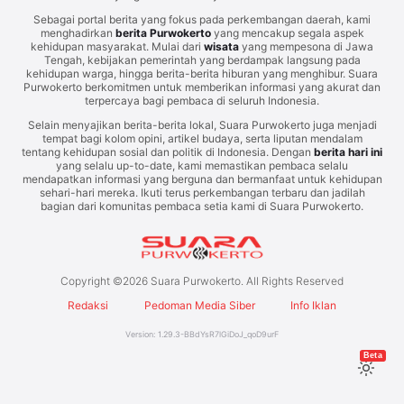
Sebagai portal berita yang fokus pada perkembangan daerah, kami
menghadirkan
berita Purwokerto
yang mencakup segala aspek
kehidupan masyarakat. Mulai dari
wisata
yang mempesona di Jawa
Tengah, kebijakan pemerintah yang berdampak langsung pada
kehidupan warga, hingga berita-berita hiburan yang menghibur. Suara
Purwokerto berkomitmen untuk memberikan informasi yang akurat dan
terpercaya bagi pembaca di seluruh Indonesia.
Selain menyajikan berita-berita lokal, Suara Purwokerto juga menjadi
tempat bagi kolom opini, artikel budaya, serta liputan mendalam
tentang kehidupan sosial dan politik di Indonesia. Dengan
berita hari ini
yang selalu up-to-date, kami memastikan pembaca selalu
mendapatkan informasi yang berguna dan bermanfaat untuk kehidupan
sehari-hari mereka. Ikuti terus perkembangan terbaru dan jadilah
bagian dari komunitas pembaca setia kami di Suara Purwokerto.
Copyright ©
2026
Suara Purwokerto. All Rights Reserved
Redaksi
Pedoman Media Siber
Info Iklan
Version:
1.29.3
-
BBdYsR7lGiDoJ_qoD9urF
Beta