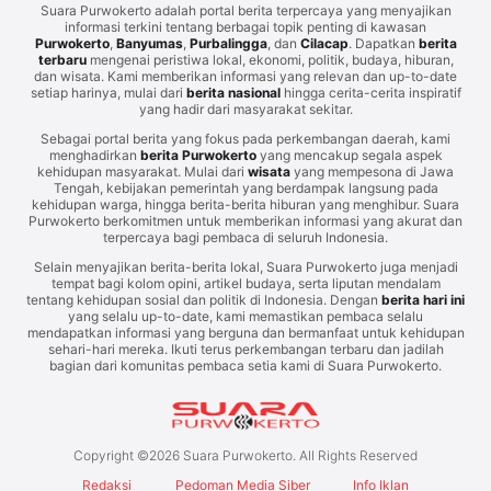
Suara Purwokerto adalah portal berita terpercaya yang menyajikan
informasi terkini tentang berbagai topik penting di kawasan
Purwokerto
,
Banyumas
,
Purbalingga
, dan
Cilacap
. Dapatkan
berita
terbaru
mengenai peristiwa lokal, ekonomi, politik, budaya, hiburan,
dan wisata. Kami memberikan informasi yang relevan dan up-to-date
setiap harinya, mulai dari
berita nasional
hingga cerita-cerita inspiratif
yang hadir dari masyarakat sekitar.
Sebagai portal berita yang fokus pada perkembangan daerah, kami
menghadirkan
berita Purwokerto
yang mencakup segala aspek
kehidupan masyarakat. Mulai dari
wisata
yang mempesona di Jawa
Tengah, kebijakan pemerintah yang berdampak langsung pada
kehidupan warga, hingga berita-berita hiburan yang menghibur. Suara
Purwokerto berkomitmen untuk memberikan informasi yang akurat dan
terpercaya bagi pembaca di seluruh Indonesia.
Selain menyajikan berita-berita lokal, Suara Purwokerto juga menjadi
tempat bagi kolom opini, artikel budaya, serta liputan mendalam
tentang kehidupan sosial dan politik di Indonesia. Dengan
berita hari ini
yang selalu up-to-date, kami memastikan pembaca selalu
mendapatkan informasi yang berguna dan bermanfaat untuk kehidupan
sehari-hari mereka. Ikuti terus perkembangan terbaru dan jadilah
bagian dari komunitas pembaca setia kami di Suara Purwokerto.
Copyright ©
2026
Suara Purwokerto. All Rights Reserved
Redaksi
Pedoman Media Siber
Info Iklan