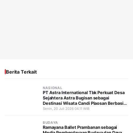
Berita Terkait
NASIONAL
PT Astra International Tbk Perkuat Desa
Sejahtera Astra Bugisan sebagai
Destinasi Wisata Candi Plaosan Berbasis
Budaya
Senin, 20 Juli 2026 04.11 WIB
BUDAYA
Ramayana Ballet Prambanan sebagai
Media Pemberdayaan Budaya dan Daya