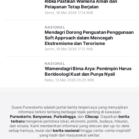
Ribka Pastikan Wamena Aman dan
Pelayanan Tetap Berjalan
Senin, 18 Mei 2026 17.14 WIB
NASIONAL
Mendagri Dorong Penguatan Penggunaan
Soft Approach dalam Mencegah
Ekstremisme dan Terorisme
Senin, 18 Mei 2026 17.12 WIB
NASIONAL
Wamendagri Bima Arya: Pemimpin Harus
Berideologi Kuat dan Punya Nyali
Rabu, 13 Mei 2026 20.25 WIB
Suara Purwokerto adalah portal berita terpercaya yang menyajikan
informasi terkini tentang berbagai topik penting di kawasan
Purwokerto
,
Banyumas
,
Purbalingga
, dan
Cilacap
. Dapatkan
berita
terbaru
mengenai peristiwa lokal, ekonomi, politik, budaya, hiburan,
dan wisata. Kami memberikan informasi yang relevan dan up-to-date
setiap harinya, mulai dari
berita nasional
hingga cerita-cerita inspiratif
yang hadir dari masyarakat sekitar.