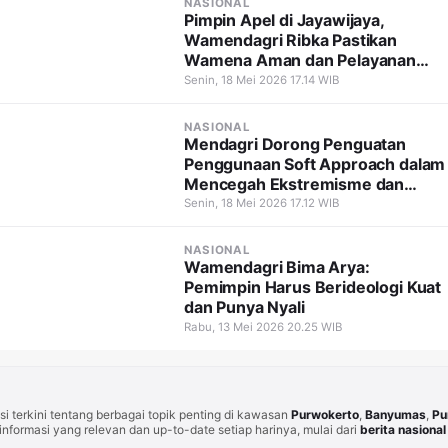
NASIONAL
Pimpin Apel di Jayawijaya,
Wamendagri Ribka Pastikan
Wamena Aman dan Pelayanan
Tetap Berjalan
Senin, 18 Mei 2026 17.14 WIB
NASIONAL
Mendagri Dorong Penguatan
Penggunaan Soft Approach dalam
Mencegah Ekstremisme dan
Terorisme
Senin, 18 Mei 2026 17.12 WIB
NASIONAL
Wamendagri Bima Arya:
Pemimpin Harus Berideologi Kuat
dan Punya Nyali
Rabu, 13 Mei 2026 20.25 WIB
i terkini tentang berbagai topik penting di kawasan
Purwokerto
,
Banyumas
,
Pu
informasi yang relevan dan up-to-date setiap harinya, mulai dari
berita nasional