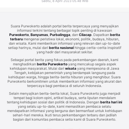
Sabtu, 8 April 2023 05.48 WIB
Suara Purwokerto adalah portal berita terpercaya yang menyajikan
informasi terkini tentang berbagai topik penting di kawasan
Purwokerto
,
Banyumas
,
Purbalingga
, dan
Cilacap
. Dapatkan
berita
terbaru
mengenai peristiwa lokal, ekonomi, politik, budaya, hiburan,
dan wisata. Kami memberikan informasi yang relevan dan up-to-date
setiap harinya, mulai dari
berita nasional
hingga cerita-cerita inspiratif
yang hadir dari masyarakat sekitar.
Sebagai portal berita yang fokus pada perkembangan daerah, kami
menghadirkan
berita Purwokerto
yang mencakup segala aspek
kehidupan masyarakat. Mulai dari
wisata
yang mempesona di Jawa
Tengah, kebijakan pemerintah yang berdampak langsung pada
kehidupan warga, hingga berita-berita hiburan yang menghibur. Suara
Purwokerto berkomitmen untuk memberikan informasi yang akurat dan
terpercaya bagi pembaca di seluruh Indonesia.
Selain menyajikan berita-berita lokal, Suara Purwokerto juga menjadi
tempat bagi kolom opini, artikel budaya, serta liputan mendalam
tentang kehidupan sosial dan politik di Indonesia. Dengan
berita hari ini
yang selalu up-to-date, kami memastikan pembaca selalu
mendapatkan informasi yang berguna dan bermanfaat untuk kehidupan
sehari-hari mereka. Ikuti terus perkembangan terbaru dan jadilah
bagian dari komunitas pembaca setia kami di Suara Purwokerto.