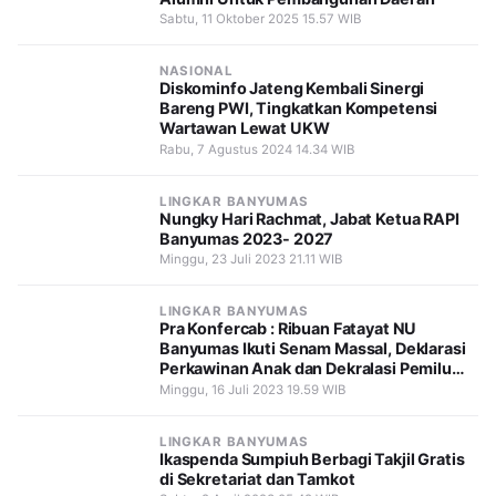
Sabtu, 11 Oktober 2025 15.57 WIB
NASIONAL
Diskominfo Jateng Kembali Sinergi
Bareng PWI, Tingkatkan Kompetensi
Wartawan Lewat UKW
Rabu, 7 Agustus 2024 14.34 WIB
LINGKAR BANYUMAS
Nungky Hari Rachmat, Jabat Ketua RAPI
Banyumas 2023- 2027
Minggu, 23 Juli 2023 21.11 WIB
LINGKAR BANYUMAS
Pra Konfercab : Ribuan Fatayat NU
Banyumas Ikuti Senam Massal, Deklarasi
Perkawinan Anak dan Dekralasi Pemilu
Jujur, Damai serta Bebas Money Politik
Minggu, 16 Juli 2023 19.59 WIB
LINGKAR BANYUMAS
Ikaspenda Sumpiuh Berbagi Takjil Gratis
di Sekretariat dan Tamkot