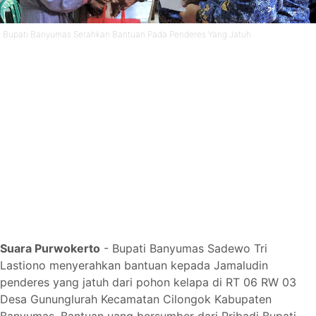
Bupati Banyumas Serahkan Bantuan Pada Penderes Yang Jatuh
Suara Purwokerto
- Bupati Banyumas Sadewo Tri
Lastiono menyerahkan bantuan kepada Jamaludin
penderes yang jatuh dari pohon kelapa di RT 06 RW 03
Desa Gununglurah Kecamatan Cilongok Kabupaten
Banyumas. Bantuan uang bersumber dari Pribadi Bupati