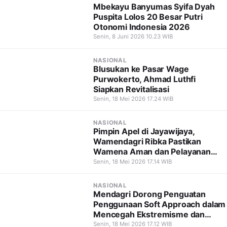
Mbekayu Banyumas Syifa Dyah
Puspita Lolos 20 Besar Putri
Otonomi Indonesia 2026
Senin, 8 Juni 2026 10.23 WIB
NASIONAL
Blusukan ke Pasar Wage
Purwokerto, Ahmad Luthfi
Siapkan Revitalisasi
Senin, 18 Mei 2026 17.24 WIB
NASIONAL
Pimpin Apel di Jayawijaya,
Wamendagri Ribka Pastikan
Wamena Aman dan Pelayanan
Tetap Berjalan
Senin, 18 Mei 2026 17.14 WIB
NASIONAL
Mendagri Dorong Penguatan
Penggunaan Soft Approach dalam
Mencegah Ekstremisme dan
Terorisme
Senin, 18 Mei 2026 17.12 WIB