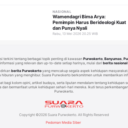
NASIONAL
Wamendagri Bima Arya:
Pemimpin Harus Berideologi Kuat
dan Punya Nyali
Rabu, 13 Mei 2026 20.25 WIB
i terkini tentang berbagai topik penting di kawasan
Purwokerto
,
Banyumas
,
Pu
informasi yang relevan dan up-to-date setiap harinya, mulai dari
berita nasional
adirkan
berita Purwokerto
yang mencakup segala aspek kehidupan masyarakat. 
 hiburan yang menghibur. Suara Purwokerto berkomitmen untuk memberikan info
at bagi kolom opini, artikel budaya, serta liputan mendalam tentang kehidupan so
an bermanfaat untuk kehidupan sehari-hari mereka. Ikuti terus perkembangan t
Purwokerto.
Copyright ©
2026
Suara Purwokerto. All Rights Reserved
Pedoman Media Siber