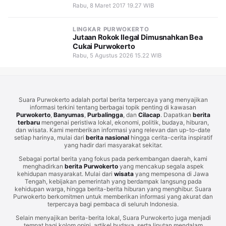
Rabu, 8 Maret 2017 19.27 WIB
LINGKAR PURWOKERTO
Jutaan Rokok Ilegal Dimusnahkan Bea
Cukai Purwokerto
Rabu, 5 Agustus 2026 15.22 WIB
Suara Purwokerto adalah portal berita terpercaya yang menyajikan
informasi terkini tentang berbagai topik penting di kawasan
Purwokerto
,
Banyumas
,
Purbalingga
, dan
Cilacap
. Dapatkan
berita
terbaru
mengenai peristiwa lokal, ekonomi, politik, budaya, hiburan,
dan wisata. Kami memberikan informasi yang relevan dan up-to-date
setiap harinya, mulai dari
berita nasional
hingga cerita-cerita inspiratif
yang hadir dari masyarakat sekitar.
Sebagai portal berita yang fokus pada perkembangan daerah, kami
menghadirkan
berita Purwokerto
yang mencakup segala aspek
kehidupan masyarakat. Mulai dari
wisata
yang mempesona di Jawa
Tengah, kebijakan pemerintah yang berdampak langsung pada
kehidupan warga, hingga berita-berita hiburan yang menghibur. Suara
Purwokerto berkomitmen untuk memberikan informasi yang akurat dan
terpercaya bagi pembaca di seluruh Indonesia.
Selain menyajikan berita-berita lokal, Suara Purwokerto juga menjadi
tempat bagi kolom opini, artikel budaya, serta liputan mendalam