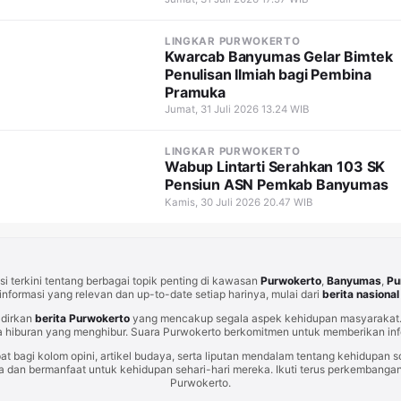
LINGKAR PURWOKERTO
Kwarcab Banyumas Gelar Bimtek
Penulisan Ilmiah bagi Pembina
Pramuka
Jumat, 31 Juli 2026 13.24 WIB
LINGKAR PURWOKERTO
Wabup Lintarti Serahkan 103 SK
Pensiun ASN Pemkab Banyumas
Kamis, 30 Juli 2026 20.47 WIB
i terkini tentang berbagai topik penting di kawasan
Purwokerto
,
Banyumas
,
Pu
informasi yang relevan dan up-to-date setiap harinya, mulai dari
berita nasional
adirkan
berita Purwokerto
yang mencakup segala aspek kehidupan masyarakat. 
 hiburan yang menghibur. Suara Purwokerto berkomitmen untuk memberikan info
at bagi kolom opini, artikel budaya, serta liputan mendalam tentang kehidupan so
an bermanfaat untuk kehidupan sehari-hari mereka. Ikuti terus perkembangan t
Purwokerto.