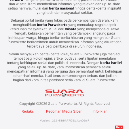
dan wisata. Kami memberikan informasi yang relevan dan up-to-date
setiap harinya, mulai dari
berita nasional
hingga cerita-cerita inspiratif
yang hadir dari masyarakat sekitar.
Sebagai portal berita yang fokus pada perkembangan daerah, kami
menghadirkan
berita Purwokerto
yang mencakup segala aspek
kehidupan masyarakat. Mulai dari
wisata
yang mempesona di Jawa
Tengah, kebijakan pemerintah yang berdampak langsung pada
kehidupan warga, hingga berita-berita hiburan yang menghibur. Suara
Purwokerto berkomitmen untuk memberikan informasi yang akurat dan
terpercaya bagi pembaca di seluruh Indonesia.
Selain menyajikan berita-berita lokal, Suara Purwokerto juga menjadi
tempat bagi kolom opini, artikel budaya, serta liputan mendalam
tentang kehidupan sosial dan politik di Indonesia. Dengan
berita hari ini
yang selalu up-to-date, kami memastikan pembaca selalu
mendapatkan informasi yang berguna dan bermanfaat untuk kehidupan
sehari-hari mereka. Ikuti terus perkembangan terbaru dan jadilah
bagian dari komunitas pembaca setia kami di Suara Purwokerto.
Copyright ©
2026
Suara Purwokerto. All Rights Reserved
Redaksi
Pedoman Media Siber
Info Iklan
Version:
1.29.3
-
BBdYsR7lGiDoJ_qoD9urF
Beta