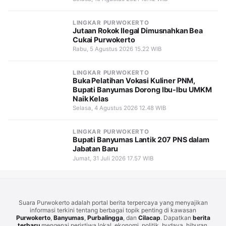
LINGKAR PURWOKERTO
Jutaan Rokok Ilegal Dimusnahkan Bea
Cukai Purwokerto
Rabu, 5 Agustus 2026 15.22 WIB
LINGKAR PURWOKERTO
Buka Pelatihan Vokasi Kuliner PNM,
Bupati Banyumas Dorong Ibu-Ibu UMKM
Naik Kelas
Selasa, 4 Agustus 2026 12.48 WIB
LINGKAR PURWOKERTO
Bupati Banyumas Lantik 207 PNS dalam
Jabatan Baru
Jumat, 31 Juli 2026 17.57 WIB
Suara Purwokerto adalah portal berita terpercaya yang menyajikan
informasi terkini tentang berbagai topik penting di kawasan
Purwokerto
,
Banyumas
,
Purbalingga
, dan
Cilacap
. Dapatkan
berita
terbaru
mengenai peristiwa lokal, ekonomi, politik, budaya, hiburan,