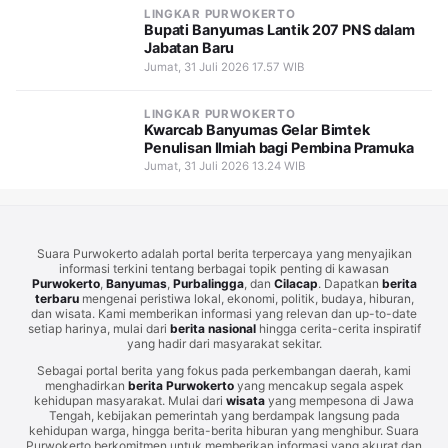
LINGKAR PURWOKERTO
Bupati Banyumas Lantik 207 PNS dalam
Jabatan Baru
Jumat, 31 Juli 2026 17.57 WIB
LINGKAR PURWOKERTO
Kwarcab Banyumas Gelar Bimtek
Penulisan Ilmiah bagi Pembina Pramuka
Jumat, 31 Juli 2026 13.24 WIB
Suara Purwokerto adalah portal berita terpercaya yang menyajikan
informasi terkini tentang berbagai topik penting di kawasan
Purwokerto
,
Banyumas
,
Purbalingga
, dan
Cilacap
. Dapatkan
berita
terbaru
mengenai peristiwa lokal, ekonomi, politik, budaya, hiburan,
dan wisata. Kami memberikan informasi yang relevan dan up-to-date
setiap harinya, mulai dari
berita nasional
hingga cerita-cerita inspiratif
yang hadir dari masyarakat sekitar.
Sebagai portal berita yang fokus pada perkembangan daerah, kami
menghadirkan
berita Purwokerto
yang mencakup segala aspek
kehidupan masyarakat. Mulai dari
wisata
yang mempesona di Jawa
Tengah, kebijakan pemerintah yang berdampak langsung pada
kehidupan warga, hingga berita-berita hiburan yang menghibur. Suara
Purwokerto berkomitmen untuk memberikan informasi yang akurat dan