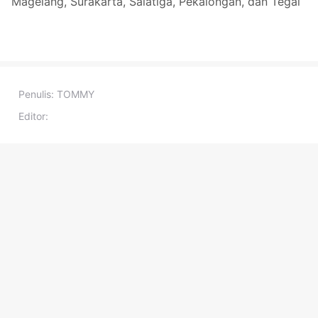
Magelang, Surakarta, Salatiga, Pekalongan, dan Tegal
Penulis:
TOMMY
Editor: