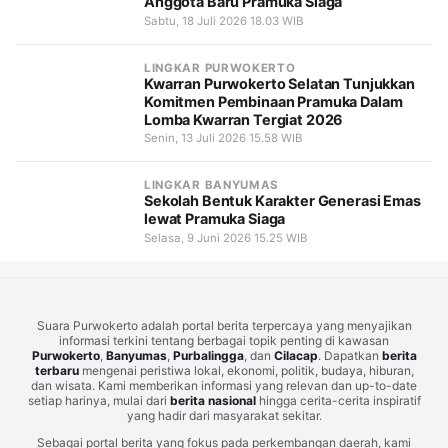
Anggota Baru Pramuka Siaga
Sabtu, 18 Juli 2026 18.03 WIB
LINGKAR PURWOKERTO
Kwarran Purwokerto Selatan Tunjukkan
Komitmen Pembinaan Pramuka Dalam
Lomba Kwarran Tergiat 2026
Senin, 13 Juli 2026 15.58 WIB
LINGKAR BANYUMAS
Sekolah Bentuk Karakter Generasi Emas
lewat Pramuka Siaga
Selasa, 9 Juni 2026 15.25 WIB
Suara Purwokerto adalah portal berita terpercaya yang menyajikan
informasi terkini tentang berbagai topik penting di kawasan
Purwokerto
,
Banyumas
,
Purbalingga
, dan
Cilacap
. Dapatkan
berita
terbaru
mengenai peristiwa lokal, ekonomi, politik, budaya, hiburan,
dan wisata. Kami memberikan informasi yang relevan dan up-to-date
setiap harinya, mulai dari
berita nasional
hingga cerita-cerita inspiratif
yang hadir dari masyarakat sekitar.
Sebagai portal berita yang fokus pada perkembangan daerah, kami