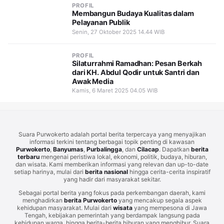
PROFIL
Membangun Budaya Kualitas dalam
Pelayanan Publik
Senin, 27 Oktober 2025 14.44 WIB
PROFIL
Silaturrahmi Ramadhan: Pesan Berkah
dari KH. Abdul Qodir untuk Santri dan
Awak Media
Kamis, 6 Maret 2025 04.05 WIB
Suara Purwokerto adalah portal berita terpercaya yang menyajikan
informasi terkini tentang berbagai topik penting di kawasan
Purwokerto
,
Banyumas
,
Purbalingga
, dan
Cilacap
. Dapatkan
berita
terbaru
mengenai peristiwa lokal, ekonomi, politik, budaya, hiburan,
dan wisata. Kami memberikan informasi yang relevan dan up-to-date
setiap harinya, mulai dari
berita nasional
hingga cerita-cerita inspiratif
yang hadir dari masyarakat sekitar.
Sebagai portal berita yang fokus pada perkembangan daerah, kami
menghadirkan
berita Purwokerto
yang mencakup segala aspek
kehidupan masyarakat. Mulai dari
wisata
yang mempesona di Jawa
Tengah, kebijakan pemerintah yang berdampak langsung pada
kehidupan warga, hingga berita-berita hiburan yang menghibur. Suara