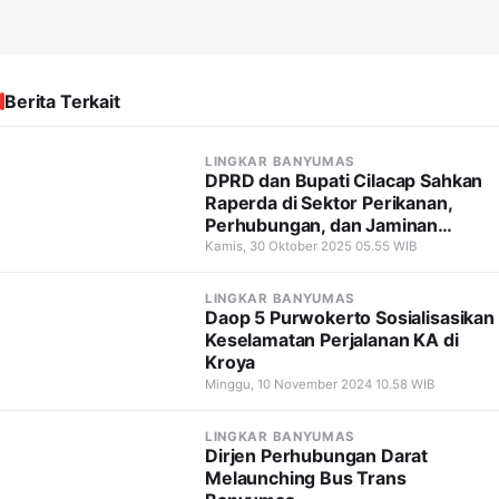
Berita Terkait
LINGKAR BANYUMAS
DPRD dan Bupati Cilacap Sahkan
Raperda di Sektor Perikanan,
Perhubungan, dan Jaminan
Kesehatan
Kamis, 30 Oktober 2025 05.55 WIB
LINGKAR BANYUMAS
Daop 5 Purwokerto Sosialisasikan
Keselamatan Perjalanan KA di
Kroya
Minggu, 10 November 2024 10.58 WIB
LINGKAR BANYUMAS
Dirjen Perhubungan Darat
Melaunching Bus Trans