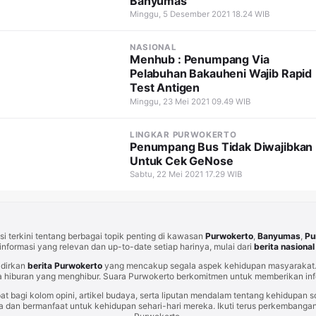
Banyumas
Minggu, 5 Desember 2021 18.24 WIB
NASIONAL
Menhub : Penumpang Via
Pelabuhan Bakauheni Wajib Rapid
Test Antigen
Minggu, 23 Mei 2021 09.49 WIB
LINGKAR PURWOKERTO
Penumpang Bus Tidak Diwajibkan
Untuk Cek GeNose
Sabtu, 22 Mei 2021 17.29 WIB
i terkini tentang berbagai topik penting di kawasan
Purwokerto
,
Banyumas
,
Pu
informasi yang relevan dan up-to-date setiap harinya, mulai dari
berita nasional
adirkan
berita Purwokerto
yang mencakup segala aspek kehidupan masyarakat. 
 hiburan yang menghibur. Suara Purwokerto berkomitmen untuk memberikan info
at bagi kolom opini, artikel budaya, serta liputan mendalam tentang kehidupan so
an bermanfaat untuk kehidupan sehari-hari mereka. Ikuti terus perkembangan t