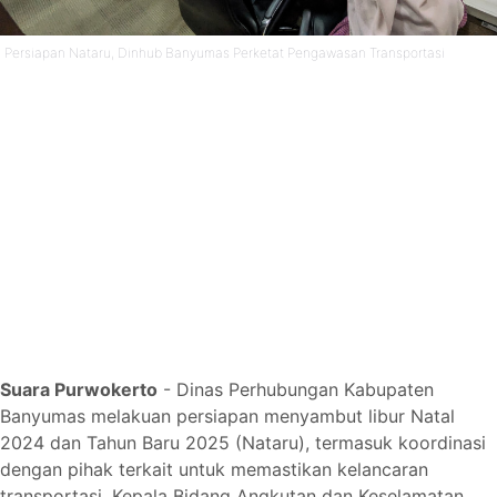
Persiapan Nataru, Dinhub Banyumas Perketat Pengawasan Transportasi
Suara Purwokerto
- Dinas Perhubungan Kabupaten
Banyumas melakuan persiapan menyambut libur Natal
2024 dan Tahun Baru 2025 (Nataru), termasuk koordinasi
dengan pihak terkait untuk memastikan kelancaran
transportasi. Kepala Bidang Angkutan dan Keselamatan