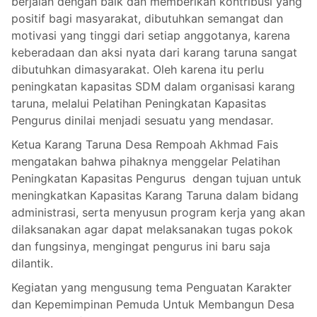
berjalan dengan baik dan memberikan kontribusi yang
positif bagi masyarakat, dibutuhkan semangat dan
motivasi yang tinggi dari setiap anggotanya, karena
keberadaan dan aksi nyata dari karang taruna sangat
dibutuhkan dimasyarakat. Oleh karena itu perlu
peningkatan kapasitas SDM dalam organisasi karang
taruna, melalui Pelatihan Peningkatan Kapasitas
Pengurus dinilai menjadi sesuatu yang mendasar.
Ketua Karang Taruna Desa Rempoah Akhmad Fais
mengatakan bahwa pihaknya menggelar Pelatihan
Peningkatan Kapasitas Pengurus dengan tujuan untuk
meningkatkan Kapasitas Karang Taruna dalam bidang
administrasi, serta menyusun program kerja yang akan
dilaksanakan agar dapat melaksanakan tugas pokok
dan fungsinya, mengingat pengurus ini baru saja
dilantik.
Kegiatan yang mengusung tema Penguatan Karakter
dan Kepemimpinan Pemuda Untuk Membangun Desa