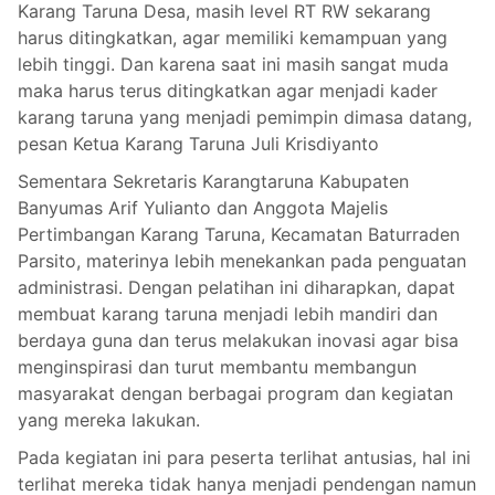
Karang Taruna Desa, masih level RT RW sekarang
harus ditingkatkan, agar memiliki kemampuan yang
lebih tinggi. Dan karena saat ini masih sangat muda
maka harus terus ditingkatkan agar menjadi kader
karang taruna yang menjadi pemimpin dimasa datang,
pesan Ketua Karang Taruna Juli Krisdiyanto
Sementara Sekretaris Karangtaruna Kabupaten
Banyumas Arif Yulianto dan Anggota Majelis
Pertimbangan Karang Taruna, Kecamatan Baturraden
Parsito, materinya lebih menekankan pada penguatan
administrasi. Dengan pelatihan ini diharapkan, dapat
membuat karang taruna menjadi lebih mandiri dan
berdaya guna dan terus melakukan inovasi agar bisa
menginspirasi dan turut membantu membangun
masyarakat dengan berbagai program dan kegiatan
yang mereka lakukan.
Pada kegiatan ini para peserta terlihat antusias, hal ini
terlihat mereka tidak hanya menjadi pendengan namun