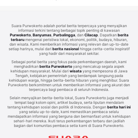
Suara Purwokerto adalah portal berita terpercaya yang menyajikan
informasi terkini tentang berbagai topik penting di kawasan
Purwokerto
,
Banyumas
,
Purbalingga
, dan
Cilacap
. Dapatkan
berita
terbaru
mengenai peristiwa lokal, ekonomi, politik, budaya, hiburan,
dan wisata. Kami memberikan informasi yang relevan dan up-to-date
setiap harinya, mulai dari
berita nasional
hingga cerita-cerita inspiratif
yang hadir dari masyarakat sekitar.
Sebagai portal berita yang fokus pada perkembangan daerah, kami
menghadirkan
berita Purwokerto
yang mencakup segala aspek
kehidupan masyarakat. Mulai dari
wisata
yang mempesona di Jawa
Tengah, kebijakan pemerintah yang berdampak langsung pada
kehidupan warga, hingga berita-berita hiburan yang menghibur. Suara
Purwokerto berkomitmen untuk memberikan informasi yang akurat dan
terpercaya bagi pembaca di seluruh Indonesia.
Selain menyajikan berita-berita lokal, Suara Purwokerto juga menjadi
tempat bagi kolom opini, artikel budaya, serta liputan mendalam
tentang kehidupan sosial dan politik di Indonesia. Dengan
berita hari ini
yang selalu up-to-date, kami memastikan pembaca selalu
mendapatkan informasi yang berguna dan bermanfaat untuk kehidupan
sehari-hari mereka. Ikuti terus perkembangan terbaru dan jadilah
bagian dari komunitas pembaca setia kami di Suara Purwokerto.