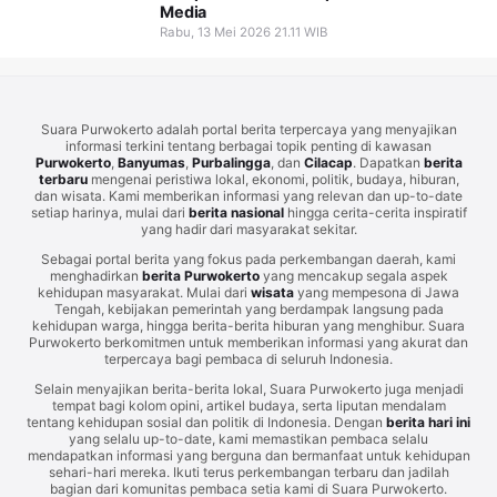
Media
Rabu, 13 Mei 2026 21.11 WIB
Suara Purwokerto adalah portal berita terpercaya yang menyajikan
informasi terkini tentang berbagai topik penting di kawasan
Purwokerto
,
Banyumas
,
Purbalingga
, dan
Cilacap
. Dapatkan
berita
terbaru
mengenai peristiwa lokal, ekonomi, politik, budaya, hiburan,
dan wisata. Kami memberikan informasi yang relevan dan up-to-date
setiap harinya, mulai dari
berita nasional
hingga cerita-cerita inspiratif
yang hadir dari masyarakat sekitar.
Sebagai portal berita yang fokus pada perkembangan daerah, kami
menghadirkan
berita Purwokerto
yang mencakup segala aspek
kehidupan masyarakat. Mulai dari
wisata
yang mempesona di Jawa
Tengah, kebijakan pemerintah yang berdampak langsung pada
kehidupan warga, hingga berita-berita hiburan yang menghibur. Suara
Purwokerto berkomitmen untuk memberikan informasi yang akurat dan
terpercaya bagi pembaca di seluruh Indonesia.
Selain menyajikan berita-berita lokal, Suara Purwokerto juga menjadi
tempat bagi kolom opini, artikel budaya, serta liputan mendalam
tentang kehidupan sosial dan politik di Indonesia. Dengan
berita hari ini
yang selalu up-to-date, kami memastikan pembaca selalu
mendapatkan informasi yang berguna dan bermanfaat untuk kehidupan
sehari-hari mereka. Ikuti terus perkembangan terbaru dan jadilah
bagian dari komunitas pembaca setia kami di Suara Purwokerto.