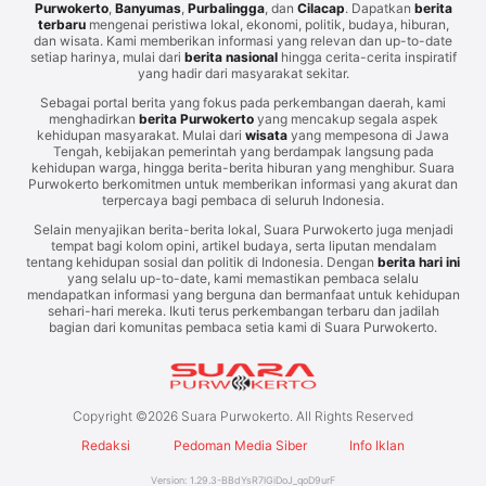
Purwokerto
,
Banyumas
,
Purbalingga
, dan
Cilacap
. Dapatkan
berita
terbaru
mengenai peristiwa lokal, ekonomi, politik, budaya, hiburan,
dan wisata. Kami memberikan informasi yang relevan dan up-to-date
setiap harinya, mulai dari
berita nasional
hingga cerita-cerita inspiratif
yang hadir dari masyarakat sekitar.
Sebagai portal berita yang fokus pada perkembangan daerah, kami
menghadirkan
berita Purwokerto
yang mencakup segala aspek
kehidupan masyarakat. Mulai dari
wisata
yang mempesona di Jawa
Tengah, kebijakan pemerintah yang berdampak langsung pada
kehidupan warga, hingga berita-berita hiburan yang menghibur. Suara
Purwokerto berkomitmen untuk memberikan informasi yang akurat dan
terpercaya bagi pembaca di seluruh Indonesia.
Selain menyajikan berita-berita lokal, Suara Purwokerto juga menjadi
tempat bagi kolom opini, artikel budaya, serta liputan mendalam
tentang kehidupan sosial dan politik di Indonesia. Dengan
berita hari ini
yang selalu up-to-date, kami memastikan pembaca selalu
mendapatkan informasi yang berguna dan bermanfaat untuk kehidupan
sehari-hari mereka. Ikuti terus perkembangan terbaru dan jadilah
bagian dari komunitas pembaca setia kami di Suara Purwokerto.
Copyright ©
2026
Suara Purwokerto. All Rights Reserved
Redaksi
Pedoman Media Siber
Info Iklan
Version:
1.29.3
-
BBdYsR7lGiDoJ_qoD9urF