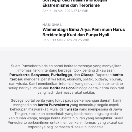
Ekstremisme dan Terorisme
Senin, 18 Mei 2026 17.12 WIB
NASIONAL
Wamendagri Bima Arya: Pemimpin Harus
Berideologi Kuat dan Punya Nyali
Rabu, 13 Mei 2026 20.25 WIB
Suara Purwokerto adalah portal berita terpercaya yang menyajikan
informasi terkini tentang berbagai topik penting di kawasan
Purwokerto
,
Banyumas
,
Purbalingga
, dan
Cilacap
. Dapatkan
berita
terbaru
mengenai peristiwa lokal, ekonomi, politik, budaya, hiburan,
dan wisata. Kami memberikan informasi yang relevan dan up-to-date
setiap harinya, mulai dari
berita nasional
hingga cerita-cerita inspiratif
yang hadir dari masyarakat sekitar.
Sebagai portal berita yang fokus pada perkembangan daerah, kami
menghadirkan
berita Purwokerto
yang mencakup segala aspek
kehidupan masyarakat. Mulai dari
wisata
yang mempesona di Jawa
Tengah, kebijakan pemerintah yang berdampak langsung pada
kehidupan warga, hingga berita-berita hiburan yang menghibur. Suara
Purwokerto berkomitmen untuk memberikan informasi yang akurat dan
terpercaya bagi pembaca di seluruh Indonesia.