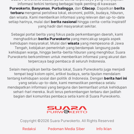
informasi terkini tentang berbagai topik penting di kawasan
Purwokerto
,
Banyumas
,
Purbalingga
, dan
Cilacap
. Dapatkan
berita
terbaru
mengenai peristiwa lokal, ekonomi, politik, budaya, hiburan,
dan wisata. Kami memberikan informasi yang relevan dan up-to-date
setiap harinya, mulai dari
berita nasional
hingga cerita-cerita inspiratif
yang hadir dari masyarakat sekitar.
Sebagai portal berita yang fokus pada perkembangan daerah, kami
menghadirkan
berita Purwokerto
yang mencakup segala aspek
kehidupan masyarakat. Mulai dari
wisata
yang mempesona di Jawa
Tengah, kebijakan pemerintah yang berdampak langsung pada
kehidupan warga, hingga berita-berita hiburan yang menghibur. Suara
Purwokerto berkomitmen untuk memberikan informasi yang akurat dan
terpercaya bagi pembaca di seluruh Indonesia.
Selain menyajikan berita-berita lokal, Suara Purwokerto juga menjadi
tempat bagi kolom opini, artikel budaya, serta liputan mendalam
tentang kehidupan sosial dan politik di Indonesia. Dengan
berita hari ini
yang selalu up-to-date, kami memastikan pembaca selalu
mendapatkan informasi yang berguna dan bermanfaat untuk kehidupan
sehari-hari mereka. Ikuti terus perkembangan terbaru dan jadilah
bagian dari komunitas pembaca setia kami di Suara Purwokerto.
Copyright ©
2026
Suara Purwokerto. All Rights Reserved
Redaksi
Pedoman Media Siber
Info Iklan