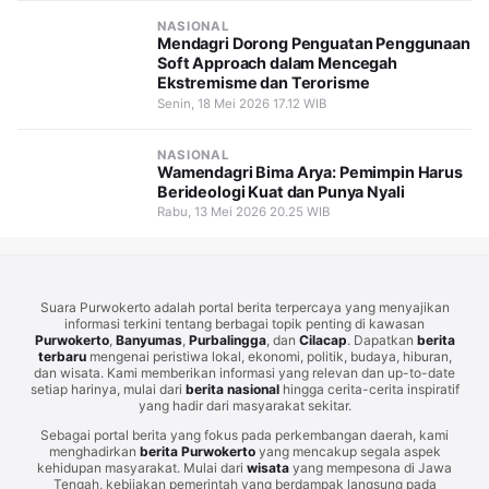
NASIONAL
Mendagri Dorong Penguatan Penggunaan
Soft Approach dalam Mencegah
Ekstremisme dan Terorisme
Senin, 18 Mei 2026 17.12 WIB
NASIONAL
Wamendagri Bima Arya: Pemimpin Harus
Berideologi Kuat dan Punya Nyali
Rabu, 13 Mei 2026 20.25 WIB
Suara Purwokerto adalah portal berita terpercaya yang menyajikan
informasi terkini tentang berbagai topik penting di kawasan
Purwokerto
,
Banyumas
,
Purbalingga
, dan
Cilacap
. Dapatkan
berita
terbaru
mengenai peristiwa lokal, ekonomi, politik, budaya, hiburan,
dan wisata. Kami memberikan informasi yang relevan dan up-to-date
setiap harinya, mulai dari
berita nasional
hingga cerita-cerita inspiratif
yang hadir dari masyarakat sekitar.
Sebagai portal berita yang fokus pada perkembangan daerah, kami
menghadirkan
berita Purwokerto
yang mencakup segala aspek
kehidupan masyarakat. Mulai dari
wisata
yang mempesona di Jawa
Tengah, kebijakan pemerintah yang berdampak langsung pada