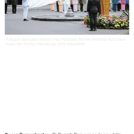
Pj Bupati Iwanuddin Moment Hari Pahlawan Momen Pemantik Runtuhkan
Kultur dan Struktur Kemiskinan Serta kebodohan