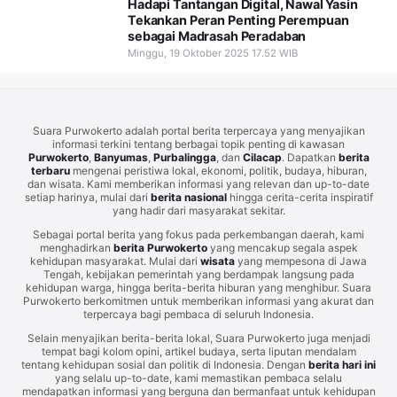
Hadapi Tantangan Digital, Nawal Yasin
Tekankan Peran Penting Perempuan
sebagai Madrasah Peradaban
Minggu, 19 Oktober 2025 17.52 WIB
Suara Purwokerto adalah portal berita terpercaya yang menyajikan
informasi terkini tentang berbagai topik penting di kawasan
Purwokerto
,
Banyumas
,
Purbalingga
, dan
Cilacap
. Dapatkan
berita
terbaru
mengenai peristiwa lokal, ekonomi, politik, budaya, hiburan,
dan wisata. Kami memberikan informasi yang relevan dan up-to-date
setiap harinya, mulai dari
berita nasional
hingga cerita-cerita inspiratif
yang hadir dari masyarakat sekitar.
Sebagai portal berita yang fokus pada perkembangan daerah, kami
menghadirkan
berita Purwokerto
yang mencakup segala aspek
kehidupan masyarakat. Mulai dari
wisata
yang mempesona di Jawa
Tengah, kebijakan pemerintah yang berdampak langsung pada
kehidupan warga, hingga berita-berita hiburan yang menghibur. Suara
Purwokerto berkomitmen untuk memberikan informasi yang akurat dan
terpercaya bagi pembaca di seluruh Indonesia.
Selain menyajikan berita-berita lokal, Suara Purwokerto juga menjadi
tempat bagi kolom opini, artikel budaya, serta liputan mendalam
tentang kehidupan sosial dan politik di Indonesia. Dengan
berita hari ini
yang selalu up-to-date, kami memastikan pembaca selalu
mendapatkan informasi yang berguna dan bermanfaat untuk kehidupan