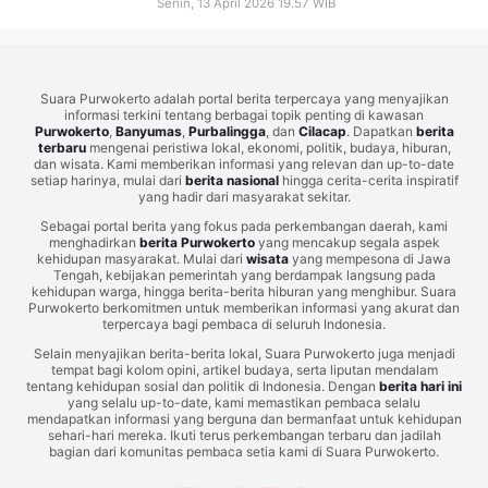
Senin, 13 April 2026 19.57 WIB
Suara Purwokerto adalah portal berita terpercaya yang menyajikan
informasi terkini tentang berbagai topik penting di kawasan
Purwokerto
,
Banyumas
,
Purbalingga
, dan
Cilacap
. Dapatkan
berita
terbaru
mengenai peristiwa lokal, ekonomi, politik, budaya, hiburan,
dan wisata. Kami memberikan informasi yang relevan dan up-to-date
setiap harinya, mulai dari
berita nasional
hingga cerita-cerita inspiratif
yang hadir dari masyarakat sekitar.
Sebagai portal berita yang fokus pada perkembangan daerah, kami
menghadirkan
berita Purwokerto
yang mencakup segala aspek
kehidupan masyarakat. Mulai dari
wisata
yang mempesona di Jawa
Tengah, kebijakan pemerintah yang berdampak langsung pada
kehidupan warga, hingga berita-berita hiburan yang menghibur. Suara
Purwokerto berkomitmen untuk memberikan informasi yang akurat dan
terpercaya bagi pembaca di seluruh Indonesia.
Selain menyajikan berita-berita lokal, Suara Purwokerto juga menjadi
tempat bagi kolom opini, artikel budaya, serta liputan mendalam
tentang kehidupan sosial dan politik di Indonesia. Dengan
berita hari ini
yang selalu up-to-date, kami memastikan pembaca selalu
mendapatkan informasi yang berguna dan bermanfaat untuk kehidupan
sehari-hari mereka. Ikuti terus perkembangan terbaru dan jadilah
bagian dari komunitas pembaca setia kami di Suara Purwokerto.