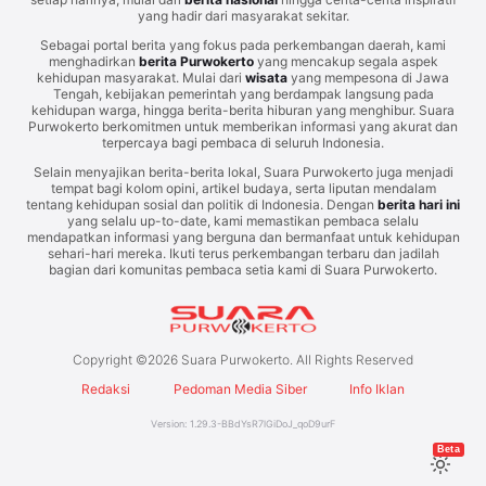
yang hadir dari masyarakat sekitar.
Sebagai portal berita yang fokus pada perkembangan daerah, kami
menghadirkan
berita Purwokerto
yang mencakup segala aspek
kehidupan masyarakat. Mulai dari
wisata
yang mempesona di Jawa
Tengah, kebijakan pemerintah yang berdampak langsung pada
kehidupan warga, hingga berita-berita hiburan yang menghibur. Suara
Purwokerto berkomitmen untuk memberikan informasi yang akurat dan
terpercaya bagi pembaca di seluruh Indonesia.
Selain menyajikan berita-berita lokal, Suara Purwokerto juga menjadi
tempat bagi kolom opini, artikel budaya, serta liputan mendalam
tentang kehidupan sosial dan politik di Indonesia. Dengan
berita hari ini
yang selalu up-to-date, kami memastikan pembaca selalu
mendapatkan informasi yang berguna dan bermanfaat untuk kehidupan
sehari-hari mereka. Ikuti terus perkembangan terbaru dan jadilah
bagian dari komunitas pembaca setia kami di Suara Purwokerto.
Copyright ©
2026
Suara Purwokerto. All Rights Reserved
Redaksi
Pedoman Media Siber
Info Iklan
Version:
1.29.3
-
BBdYsR7lGiDoJ_qoD9urF
Beta