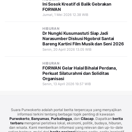
Ini Sosok Kreatif di Balik Gebrakan
FORWAN
Jumat, 1 Mei 2026 12.38 WIB
HIBURAN
Dr Nungki Kusumastuti Siap Jadi
Narasumber Diskusi Ngobrol Santai
Bareng Kartini Film Musik dan Seni 2026
Senin, 20 April 2026 13.05 WIB
HIBURAN
FORWAN Gelar Halal Bihalal Perdana,
Perkuat Silaturahmi dan Soliditas
Organisasi
Senin, 13 April 2026 19.57 WIB
Suara Purwokerto adalah portal berita terpercaya yang menyajikan
informasi terkini tentang berbagai topik penting di kawasan
Purwokerto
,
Banyumas
,
Purbalingga
, dan
Cilacap
. Dapatkan
berita
terbaru
mengenai peristiwa lokal, ekonomi, politik, budaya, hiburan,
dan wisata. Kami memberikan informasi yang relevan dan up-to-date
setiap harinya, mulai dari
berita nasional
hingga cerita-cerita inspiratif