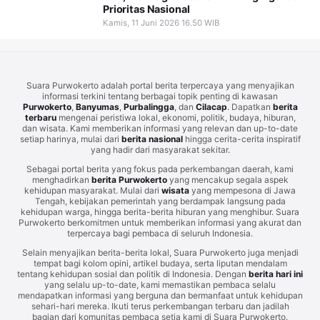
Prioritas Nasional
Kamis, 11 Juni 2026 16.50 WIB
Suara Purwokerto adalah portal berita terpercaya yang menyajikan
informasi terkini tentang berbagai topik penting di kawasan
Purwokerto
,
Banyumas
,
Purbalingga
, dan
Cilacap
. Dapatkan
berita
terbaru
mengenai peristiwa lokal, ekonomi, politik, budaya, hiburan,
dan wisata. Kami memberikan informasi yang relevan dan up-to-date
setiap harinya, mulai dari
berita nasional
hingga cerita-cerita inspiratif
yang hadir dari masyarakat sekitar.
Sebagai portal berita yang fokus pada perkembangan daerah, kami
menghadirkan
berita Purwokerto
yang mencakup segala aspek
kehidupan masyarakat. Mulai dari
wisata
yang mempesona di Jawa
Tengah, kebijakan pemerintah yang berdampak langsung pada
kehidupan warga, hingga berita-berita hiburan yang menghibur. Suara
Purwokerto berkomitmen untuk memberikan informasi yang akurat dan
terpercaya bagi pembaca di seluruh Indonesia.
Selain menyajikan berita-berita lokal, Suara Purwokerto juga menjadi
tempat bagi kolom opini, artikel budaya, serta liputan mendalam
tentang kehidupan sosial dan politik di Indonesia. Dengan
berita hari ini
yang selalu up-to-date, kami memastikan pembaca selalu
mendapatkan informasi yang berguna dan bermanfaat untuk kehidupan
sehari-hari mereka. Ikuti terus perkembangan terbaru dan jadilah
bagian dari komunitas pembaca setia kami di Suara Purwokerto.