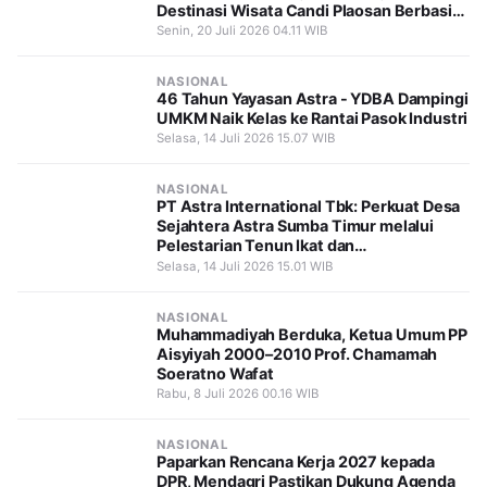
Destinasi Wisata Candi Plaosan Berbasis
Budaya
Senin, 20 Juli 2026 04.11 WIB
NASIONAL
46 Tahun Yayasan Astra - YDBA Dampingi
UMKM Naik Kelas ke Rantai Pasok Industri
Selasa, 14 Juli 2026 15.07 WIB
NASIONAL
PT Astra International Tbk: Perkuat Desa
Sejahtera Astra Sumba Timur melalui
Pelestarian Tenun Ikat dan
Pemberdayaan Perempuan
Selasa, 14 Juli 2026 15.01 WIB
NASIONAL
Muhammadiyah Berduka, Ketua Umum PP
Aisyiyah 2000–2010 Prof. Chamamah
Soeratno Wafat
Rabu, 8 Juli 2026 00.16 WIB
NASIONAL
Paparkan Rencana Kerja 2027 kepada
DPR, Mendagri Pastikan Dukung Agenda