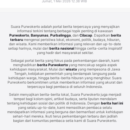
Jumat, 1 Mei 2026 12.38 WIB
Suara Purwokerto adalah portal berita terpercaya yang menyajikan
informasi terkini tentang berbagai topik penting di kawasan
Purwokerto
,
Banyumas
,
Purbalingga
, dan
Cilacap
. Dapatkan
berita
terbaru
mengenai peristiwa lokal, ekonomi, politik, budaya, hiburan,
dan wisata. Kami memberikan informasi yang relevan dan up-to-date
setiap harinya, mulai dari
berita nasional
hingga cerita-cerita inspiratif
yang hadir dari masyarakat sekitar.
Sebagai portal berita yang fokus pada perkembangan daerah, kami
menghadirkan
berita Purwokerto
yang mencakup segala aspek
kehidupan masyarakat. Mulai dari
wisata
yang mempesona di Jawa
Tengah, kebijakan pemerintah yang berdampak langsung pada
kehidupan warga, hingga berita-berita hiburan yang menghibur. Suara
Purwokerto berkomitmen untuk memberikan informasi yang akurat dan
terpercaya bagi pembaca di seluruh Indonesia.
Selain menyajikan berita-berita lokal, Suara Purwokerto juga menjadi
tempat bagi kolom opini, artikel budaya, serta liputan mendalam
tentang kehidupan sosial dan politik di Indonesia. Dengan
berita hari ini
yang selalu up-to-date, kami memastikan pembaca selalu
mendapatkan informasi yang berguna dan bermanfaat untuk kehidupan
sehari-hari mereka. Ikuti terus perkembangan terbaru dan jadilah
bagian dari komunitas pembaca setia kami di Suara Purwokerto.