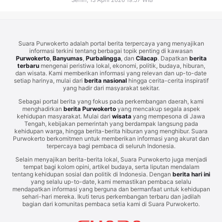
Senin, 13 April 2026 19.57 WIB
Suara Purwokerto adalah portal berita terpercaya yang menyajikan
informasi terkini tentang berbagai topik penting di kawasan
Purwokerto
,
Banyumas
,
Purbalingga
, dan
Cilacap
. Dapatkan
berita
terbaru
mengenai peristiwa lokal, ekonomi, politik, budaya, hiburan,
dan wisata. Kami memberikan informasi yang relevan dan up-to-date
setiap harinya, mulai dari
berita nasional
hingga cerita-cerita inspiratif
yang hadir dari masyarakat sekitar.
Sebagai portal berita yang fokus pada perkembangan daerah, kami
menghadirkan
berita Purwokerto
yang mencakup segala aspek
kehidupan masyarakat. Mulai dari
wisata
yang mempesona di Jawa
Tengah, kebijakan pemerintah yang berdampak langsung pada
kehidupan warga, hingga berita-berita hiburan yang menghibur. Suara
Purwokerto berkomitmen untuk memberikan informasi yang akurat dan
terpercaya bagi pembaca di seluruh Indonesia.
Selain menyajikan berita-berita lokal, Suara Purwokerto juga menjadi
tempat bagi kolom opini, artikel budaya, serta liputan mendalam
tentang kehidupan sosial dan politik di Indonesia. Dengan
berita hari ini
yang selalu up-to-date, kami memastikan pembaca selalu
mendapatkan informasi yang berguna dan bermanfaat untuk kehidupan
sehari-hari mereka. Ikuti terus perkembangan terbaru dan jadilah
bagian dari komunitas pembaca setia kami di Suara Purwokerto.