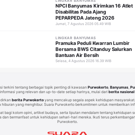
LINGKAR BANYUMAS
NPCI Banyumas Kirimkan 16 Atlet
Disabilitas Pada Ajang
PEPARPEDA Jateng 2026
Jumat, 7 Agustus 2026 05.49 WIB
LINGKAR BANYUMAS
Pramuka Peduli Kwarran Lumbir
Bersama BWS Citanduy Salurkan
Bantuan Air Bersih
Selasa, 4 Agustus 2026 16.39 WIB
i terkini tentang berbagai topik penting di kawasan
Purwokerto
,
Banyumas
,
Pu
informasi yang relevan dan up-to-date setiap harinya, mulai dari
berita nasional
adirkan
berita Purwokerto
yang mencakup segala aspek kehidupan masyarakat. 
 hiburan yang menghibur. Suara Purwokerto berkomitmen untuk memberikan info
at bagi kolom opini, artikel budaya, serta liputan mendalam tentang kehidupan so
an bermanfaat untuk kehidupan sehari-hari mereka. Ikuti terus perkembangan t
Purwokerto.