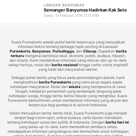
LINGKAR BANYUMAS
Semanger Banyumas Hadirkan Kak Seto
Sabtu, 13 Februari 2016 21.12 WIB
Suara Purwokerto adalah portal berita terpercaya yang menyajikan
informasi terkini tentang berbagai topik penting di kawasan
Purwokerto
,
Banyumas
,
Purbalingga
, dan
Cilacap
. Dapatkan
berita
terbaru
mengenai peristiwa lokal, ekonomi, politik, budaya, hiburan,
dan wisata. Kami memberikan informasi yang relevan dan up-to-date
setiap harinya, mulai dari
berita nasional
hingga cerita-cerita inspiratif
yang hadir dari masyarakat sekitar.
Sebagai portal berita yang fokus pada perkembangan daerah, kami
menghadirkan
berita Purwokerto
yang mencakup segala aspek
kehidupan masyarakat. Mulai dari
wisata
yang mempesona di Jawa
Tengah, kebijakan pemerintah yang berdampak langsung pada
kehidupan warga, hingga berita-berita hiburan yang menghibur. Suara
Purwokerto berkomitmen untuk memberikan informasi yang akurat dan
terpercaya bagi pembaca di seluruh Indonesia.
Selain menyajikan berita-berita lokal, Suara Purwokerto juga menjadi
tempat bagi kolom opini, artikel budaya, serta liputan mendalam
tentang kehidupan sosial dan politik di Indonesia. Dengan
berita hari ini
yang selalu up-to-date, kami memastikan pembaca selalu
mendapatkan informasi yang berguna dan bermanfaat untuk kehidupan
sehari-hari mereka. Ikuti terus perkembangan terbaru dan jadilah