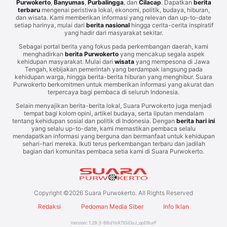
Purwokerto
,
Banyumas
,
Purbalingga
, dan
Cilacap
. Dapatkan
berita
terbaru
mengenai peristiwa lokal, ekonomi, politik, budaya, hiburan,
dan wisata. Kami memberikan informasi yang relevan dan up-to-date
setiap harinya, mulai dari
berita nasional
hingga cerita-cerita inspiratif
yang hadir dari masyarakat sekitar.
Sebagai portal berita yang fokus pada perkembangan daerah, kami
menghadirkan
berita Purwokerto
yang mencakup segala aspek
kehidupan masyarakat. Mulai dari
wisata
yang mempesona di Jawa
Tengah, kebijakan pemerintah yang berdampak langsung pada
kehidupan warga, hingga berita-berita hiburan yang menghibur. Suara
Purwokerto berkomitmen untuk memberikan informasi yang akurat dan
terpercaya bagi pembaca di seluruh Indonesia.
Selain menyajikan berita-berita lokal, Suara Purwokerto juga menjadi
tempat bagi kolom opini, artikel budaya, serta liputan mendalam
tentang kehidupan sosial dan politik di Indonesia. Dengan
berita hari ini
yang selalu up-to-date, kami memastikan pembaca selalu
mendapatkan informasi yang berguna dan bermanfaat untuk kehidupan
sehari-hari mereka. Ikuti terus perkembangan terbaru dan jadilah
bagian dari komunitas pembaca setia kami di Suara Purwokerto.
Copyright ©
2026
Suara Purwokerto. All Rights Reserved
Redaksi
Pedoman Media Siber
Info Iklan
Version:
1.29.3
-
BBdYsR7lGiDoJ_qoD9urF