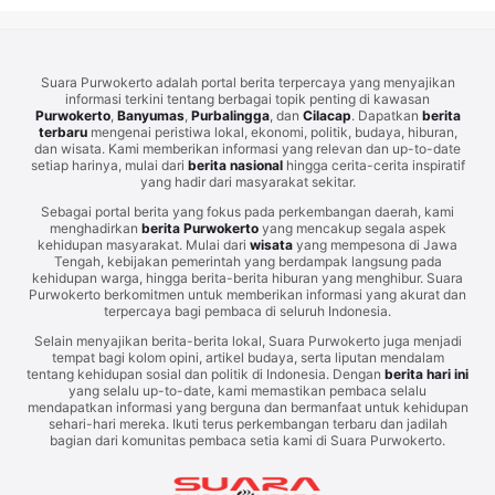
Suara Purwokerto adalah portal berita terpercaya yang menyajikan
informasi terkini tentang berbagai topik penting di kawasan
Purwokerto
,
Banyumas
,
Purbalingga
, dan
Cilacap
. Dapatkan
berita
terbaru
mengenai peristiwa lokal, ekonomi, politik, budaya, hiburan,
dan wisata. Kami memberikan informasi yang relevan dan up-to-date
setiap harinya, mulai dari
berita nasional
hingga cerita-cerita inspiratif
yang hadir dari masyarakat sekitar.
Sebagai portal berita yang fokus pada perkembangan daerah, kami
menghadirkan
berita Purwokerto
yang mencakup segala aspek
kehidupan masyarakat. Mulai dari
wisata
yang mempesona di Jawa
Tengah, kebijakan pemerintah yang berdampak langsung pada
kehidupan warga, hingga berita-berita hiburan yang menghibur. Suara
Purwokerto berkomitmen untuk memberikan informasi yang akurat dan
terpercaya bagi pembaca di seluruh Indonesia.
Selain menyajikan berita-berita lokal, Suara Purwokerto juga menjadi
tempat bagi kolom opini, artikel budaya, serta liputan mendalam
tentang kehidupan sosial dan politik di Indonesia. Dengan
berita hari ini
yang selalu up-to-date, kami memastikan pembaca selalu
mendapatkan informasi yang berguna dan bermanfaat untuk kehidupan
sehari-hari mereka. Ikuti terus perkembangan terbaru dan jadilah
bagian dari komunitas pembaca setia kami di Suara Purwokerto.