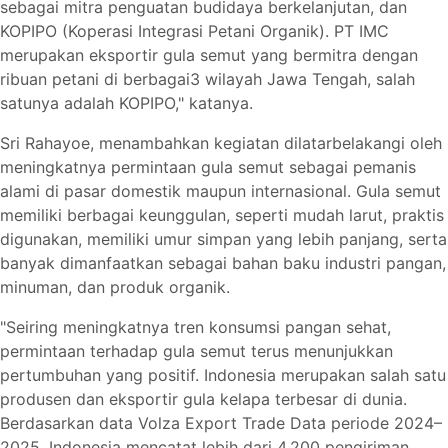
sebagai mitra penguatan budidaya berkelanjutan, dan
KOPIPO (Koperasi Integrasi Petani Organik). PT IMC
merupakan eksportir gula semut yang bermitra dengan
ribuan petani di berbagai3 wilayah Jawa Tengah, salah
satunya adalah KOPIPO," katanya.
Sri Rahayoe, menambahkan kegiatan dilatarbelakangi oleh
meningkatnya permintaan gula semut sebagai pemanis
alami di pasar domestik maupun internasional. Gula semut
memiliki berbagai keunggulan, seperti mudah larut, praktis
digunakan, memiliki umur simpan yang lebih panjang, serta
banyak dimanfaatkan sebagai bahan baku industri pangan,
minuman, dan produk organik.
"Seiring meningkatnya tren konsumsi pangan sehat,
permintaan terhadap gula semut terus menunjukkan
pertumbuhan yang positif. Indonesia merupakan salah satu
produsen dan eksportir gula kelapa terbesar di dunia.
Berdasarkan data Volza Export Trade Data periode 2024–
2025, Indonesia mencatat lebih dari 4.200 pengiriman