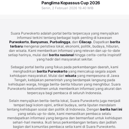
Panglima Kopassus Cup 2026
Senin, 2 Februari 2026 19.40 WIB
Suara Purwokerto adalah portal berita terpercaya yang menyajikan
informasi terkini tentang berbagai topik penting di kawasan
Purwokerto
,
Banyumas
,
Purbalingga
, dan
Cilacap
. Dapatkan
berita
terbaru
mengenai peristiwa lokal, ekonomi, politik, budaya, hiburan,
dan wisata. Kami memberikan informasi yang relevan dan up-to-date
setiap harinya, mulai dari
berita nasional
hingga cerita-cerita inspiratif
yang hadir dari masyarakat sekitar.
Sebagai portal berita yang fokus pada perkembangan daerah, kami
menghadirkan
berita Purwokerto
yang mencakup segala aspek
kehidupan masyarakat. Mulai dari
wisata
yang mempesona di Jawa
Tengah, kebijakan pemerintah yang berdampak langsung pada
kehidupan warga, hingga berita-berita hiburan yang menghibur. Suara
Purwokerto berkomitmen untuk memberikan informasi yang akurat dan
terpercaya bagi pembaca di seluruh Indonesia.
Selain menyajikan berita-berita lokal, Suara Purwokerto juga menjadi
tempat bagi kolom opini, artikel budaya, serta liputan mendalam
tentang kehidupan sosial dan politik di Indonesia. Dengan
berita hari ini
yang selalu up-to-date, kami memastikan pembaca selalu
mendapatkan informasi yang berguna dan bermanfaat untuk kehidupan
sehari-hari mereka. Ikuti terus perkembangan terbaru dan jadilah
bagian dari komunitas pembaca setia kami di Suara Purwokerto.