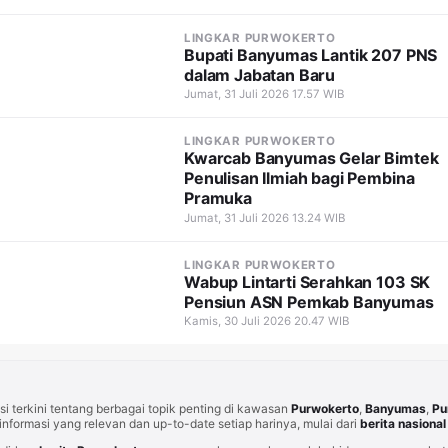
LINGKAR PURWOKERTO
Bupati Banyumas Lantik 207 PNS
dalam Jabatan Baru
Jumat, 31 Juli 2026 17.57 WIB
LINGKAR PURWOKERTO
Kwarcab Banyumas Gelar Bimtek
Penulisan Ilmiah bagi Pembina
Pramuka
Jumat, 31 Juli 2026 13.24 WIB
LINGKAR PURWOKERTO
Wabup Lintarti Serahkan 103 SK
Pensiun ASN Pemkab Banyumas
Kamis, 30 Juli 2026 20.47 WIB
i terkini tentang berbagai topik penting di kawasan
Purwokerto
,
Banyumas
,
Pu
informasi yang relevan dan up-to-date setiap harinya, mulai dari
berita nasional