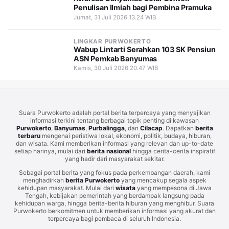
Penulisan Ilmiah bagi Pembina Pramuka
Jumat, 31 Juli 2026 13.24 WIB
LINGKAR PURWOKERTO
Wabup Lintarti Serahkan 103 SK Pensiun
ASN Pemkab Banyumas
Kamis, 30 Juli 2026 20.47 WIB
Suara Purwokerto adalah portal berita terpercaya yang menyajikan
informasi terkini tentang berbagai topik penting di kawasan
Purwokerto
,
Banyumas
,
Purbalingga
, dan
Cilacap
. Dapatkan
berita
terbaru
mengenai peristiwa lokal, ekonomi, politik, budaya, hiburan,
dan wisata. Kami memberikan informasi yang relevan dan up-to-date
setiap harinya, mulai dari
berita nasional
hingga cerita-cerita inspiratif
yang hadir dari masyarakat sekitar.
Sebagai portal berita yang fokus pada perkembangan daerah, kami
menghadirkan
berita Purwokerto
yang mencakup segala aspek
kehidupan masyarakat. Mulai dari
wisata
yang mempesona di Jawa
Tengah, kebijakan pemerintah yang berdampak langsung pada
kehidupan warga, hingga berita-berita hiburan yang menghibur. Suara
Purwokerto berkomitmen untuk memberikan informasi yang akurat dan
terpercaya bagi pembaca di seluruh Indonesia.