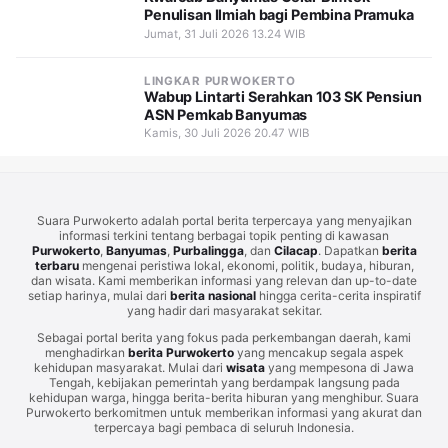
Penulisan Ilmiah bagi Pembina Pramuka
Jumat, 31 Juli 2026 13.24 WIB
LINGKAR PURWOKERTO
Wabup Lintarti Serahkan 103 SK Pensiun
ASN Pemkab Banyumas
Kamis, 30 Juli 2026 20.47 WIB
Suara Purwokerto adalah portal berita terpercaya yang menyajikan
informasi terkini tentang berbagai topik penting di kawasan
Purwokerto
,
Banyumas
,
Purbalingga
, dan
Cilacap
. Dapatkan
berita
terbaru
mengenai peristiwa lokal, ekonomi, politik, budaya, hiburan,
dan wisata. Kami memberikan informasi yang relevan dan up-to-date
setiap harinya, mulai dari
berita nasional
hingga cerita-cerita inspiratif
yang hadir dari masyarakat sekitar.
Sebagai portal berita yang fokus pada perkembangan daerah, kami
menghadirkan
berita Purwokerto
yang mencakup segala aspek
kehidupan masyarakat. Mulai dari
wisata
yang mempesona di Jawa
Tengah, kebijakan pemerintah yang berdampak langsung pada
kehidupan warga, hingga berita-berita hiburan yang menghibur. Suara
Purwokerto berkomitmen untuk memberikan informasi yang akurat dan
terpercaya bagi pembaca di seluruh Indonesia.