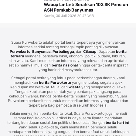
Wabup Lintarti Serahkan 103 SK Pensiun
ASN Pemkab Banyumas
Kamis, 30 Juli 2026 20.47 WIB
Suara Purwokerto adalah portal berita terpercaya yang menyajikan
informasi terkini tentang berbagai topik penting di kawasan
Purwokerto
,
Banyumas
,
Purbalingga
, dan
Cilacap
. Dapatkan
berita
terbaru
mengenai peristiwa lokal, ekonomi, politik, budaya, hiburan,
dan wisata. Kami memberikan informasi yang relevan dan up-to-date
setiap harinya, mulai dari
berita nasional
hingga cerita-cerita inspiratif
yang hadir dari masyarakat sekitar.
Sebagai portal berita yang fokus pada perkembangan daerah, kami
menghadirkan
berita Purwokerto
yang mencakup segala aspek
kehidupan masyarakat. Mulai dari
wisata
yang mempesona di Jawa
Tengah, kebijakan pemerintah yang berdampak langsung pada
kehidupan warga, hingga berita-berita hiburan yang menghibur. Suara
Purwokerto berkomitmen untuk memberikan informasi yang akurat dan
terpercaya bagi pembaca di seluruh Indonesia.
Selain menyajikan berita-berita lokal, Suara Purwokerto juga menjadi
tempat bagi kolom opini, artikel budaya, serta liputan mendalam
tentang kehidupan sosial dan politik di Indonesia. Dengan
berita hari ini
yang selalu up-to-date, kami memastikan pembaca selalu
mendapatkan informasi yang berguna dan bermanfaat untuk kehidupan