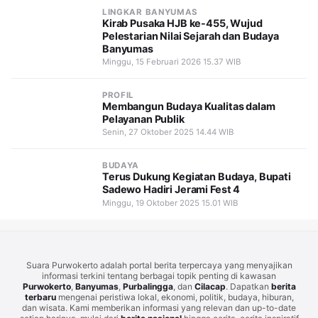
LINGKAR BANYUMAS
Kirab Pusaka HJB ke-455, Wujud
Pelestarian Nilai Sejarah dan Budaya
Banyumas
Minggu, 15 Februari 2026 15.37 WIB
PROFIL
Membangun Budaya Kualitas dalam
Pelayanan Publik
Senin, 27 Oktober 2025 14.44 WIB
BUDAYA
Terus Dukung Kegiatan Budaya, Bupati
Sadewo Hadiri Jerami Fest 4
Minggu, 19 Oktober 2025 15.01 WIB
Suara Purwokerto adalah portal berita terpercaya yang menyajikan
informasi terkini tentang berbagai topik penting di kawasan
Purwokerto
,
Banyumas
,
Purbalingga
, dan
Cilacap
. Dapatkan
berita
terbaru
mengenai peristiwa lokal, ekonomi, politik, budaya, hiburan,
dan wisata. Kami memberikan informasi yang relevan dan up-to-date