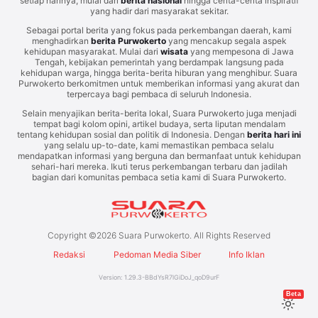
setiap harinya, mulai dari
berita nasional
hingga cerita-cerita inspiratif
yang hadir dari masyarakat sekitar.
Sebagai portal berita yang fokus pada perkembangan daerah, kami
menghadirkan
berita Purwokerto
yang mencakup segala aspek
kehidupan masyarakat. Mulai dari
wisata
yang mempesona di Jawa
Tengah, kebijakan pemerintah yang berdampak langsung pada
kehidupan warga, hingga berita-berita hiburan yang menghibur. Suara
Purwokerto berkomitmen untuk memberikan informasi yang akurat dan
terpercaya bagi pembaca di seluruh Indonesia.
Selain menyajikan berita-berita lokal, Suara Purwokerto juga menjadi
tempat bagi kolom opini, artikel budaya, serta liputan mendalam
tentang kehidupan sosial dan politik di Indonesia. Dengan
berita hari ini
yang selalu up-to-date, kami memastikan pembaca selalu
mendapatkan informasi yang berguna dan bermanfaat untuk kehidupan
sehari-hari mereka. Ikuti terus perkembangan terbaru dan jadilah
bagian dari komunitas pembaca setia kami di Suara Purwokerto.
Copyright ©
2026
Suara Purwokerto. All Rights Reserved
Redaksi
Pedoman Media Siber
Info Iklan
Version:
1.29.3
-
BBdYsR7lGiDoJ_qoD9urF
Beta