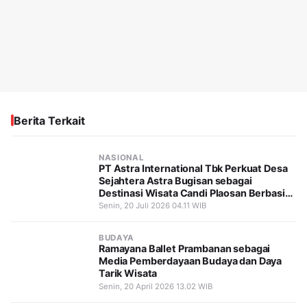
Berita Terkait
NASIONAL
PT Astra International Tbk Perkuat Desa
Sejahtera Astra Bugisan sebagai
Destinasi Wisata Candi Plaosan Berbasis
Budaya
Senin, 20 Juli 2026 04.11 WIB
BUDAYA
Ramayana Ballet Prambanan sebagai
Media Pemberdayaan Budaya dan Daya
Tarik Wisata
Senin, 20 April 2026 13.02 WIB