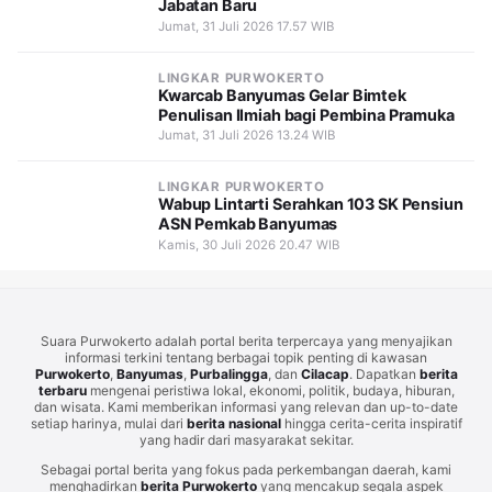
Jabatan Baru
Jumat, 31 Juli 2026 17.57 WIB
LINGKAR PURWOKERTO
Kwarcab Banyumas Gelar Bimtek
Penulisan Ilmiah bagi Pembina Pramuka
Jumat, 31 Juli 2026 13.24 WIB
LINGKAR PURWOKERTO
Wabup Lintarti Serahkan 103 SK Pensiun
ASN Pemkab Banyumas
Kamis, 30 Juli 2026 20.47 WIB
Suara Purwokerto adalah portal berita terpercaya yang menyajikan
informasi terkini tentang berbagai topik penting di kawasan
Purwokerto
,
Banyumas
,
Purbalingga
, dan
Cilacap
. Dapatkan
berita
terbaru
mengenai peristiwa lokal, ekonomi, politik, budaya, hiburan,
dan wisata. Kami memberikan informasi yang relevan dan up-to-date
setiap harinya, mulai dari
berita nasional
hingga cerita-cerita inspiratif
yang hadir dari masyarakat sekitar.
Sebagai portal berita yang fokus pada perkembangan daerah, kami
menghadirkan
berita Purwokerto
yang mencakup segala aspek