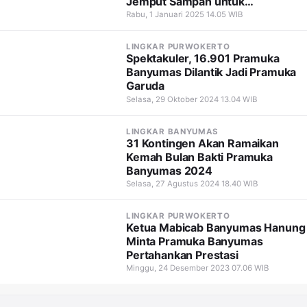
Jemput Sampah untuk
Lingkungan Bersih
Rabu, 1 Januari 2025 14.05 WIB
LINGKAR PURWOKERTO
Spektakuler, 16.901 Pramuka
Banyumas Dilantik Jadi Pramuka
Garuda
Selasa, 29 Oktober 2024 13.04 WIB
LINGKAR BANYUMAS
31 Kontingen Akan Ramaikan
Kemah Bulan Bakti Pramuka
Banyumas 2024
Selasa, 27 Agustus 2024 18.40 WIB
LINGKAR PURWOKERTO
Ketua Mabicab Banyumas Hanung
Minta Pramuka Banyumas
Pertahankan Prestasi
Minggu, 24 Desember 2023 07.06 WIB