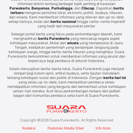
informasi terkini tentang berbagai topik penting di kawasan
Purwokerto
,
Banyumas
,
Purbalingga
, dan
Cilacap
. Dapatkan
berita
terbaru
mengenai peristiwa lokal, ekonomi, politik, budaya, hiburan,
dan wisata. Kami memberikan informasi yang relevan dan up-to-date
setiap harinya, mulai dari
berita nasional
hingga cerita-cerita inspiratif
yang hadir dari masyarakat sekitar.
Sebagai portal berita yang fokus pada perkembangan daerah, kami
menghadirkan
berita Purwokerto
yang mencakup segala aspek
kehidupan masyarakat. Mulai dari
wisata
yang mempesona di Jawa
Tengah, kebijakan pemerintah yang berdampak langsung pada
kehidupan warga, hingga berita-berita hiburan yang menghibur. Suara
Purwokerto berkomitmen untuk memberikan informasi yang akurat dan
terpercaya bagi pembaca di seluruh Indonesia.
Selain menyajikan berita-berita lokal, Suara Purwokerto juga menjadi
tempat bagi kolom opini, artikel budaya, serta liputan mendalam
tentang kehidupan sosial dan politik di Indonesia. Dengan
berita hari ini
yang selalu up-to-date, kami memastikan pembaca selalu
mendapatkan informasi yang berguna dan bermanfaat untuk kehidupan
sehari-hari mereka. Ikuti terus perkembangan terbaru dan jadilah
bagian dari komunitas pembaca setia kami di Suara Purwokerto.
Copyright ©
2026
Suara Purwokerto. All Rights Reserved
Redaksi
Pedoman Media Siber
Info Iklan