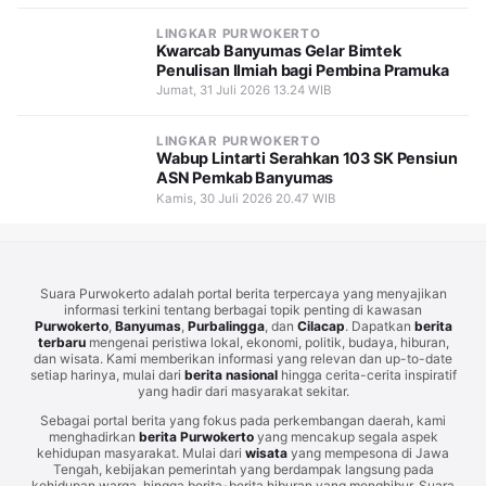
LINGKAR PURWOKERTO
Kwarcab Banyumas Gelar Bimtek
Penulisan Ilmiah bagi Pembina Pramuka
Jumat, 31 Juli 2026 13.24 WIB
LINGKAR PURWOKERTO
Wabup Lintarti Serahkan 103 SK Pensiun
ASN Pemkab Banyumas
Kamis, 30 Juli 2026 20.47 WIB
Suara Purwokerto adalah portal berita terpercaya yang menyajikan
informasi terkini tentang berbagai topik penting di kawasan
Purwokerto
,
Banyumas
,
Purbalingga
, dan
Cilacap
. Dapatkan
berita
terbaru
mengenai peristiwa lokal, ekonomi, politik, budaya, hiburan,
dan wisata. Kami memberikan informasi yang relevan dan up-to-date
setiap harinya, mulai dari
berita nasional
hingga cerita-cerita inspiratif
yang hadir dari masyarakat sekitar.
Sebagai portal berita yang fokus pada perkembangan daerah, kami
menghadirkan
berita Purwokerto
yang mencakup segala aspek
kehidupan masyarakat. Mulai dari
wisata
yang mempesona di Jawa
Tengah, kebijakan pemerintah yang berdampak langsung pada
kehidupan warga, hingga berita-berita hiburan yang menghibur. Suara