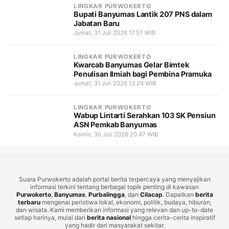
LINGKAR PURWOKERTO
Bupati Banyumas Lantik 207 PNS dalam
Jabatan Baru
Jumat, 31 Juli 2026 17.57 WIB
LINGKAR PURWOKERTO
Kwarcab Banyumas Gelar Bimtek
Penulisan Ilmiah bagi Pembina Pramuka
Jumat, 31 Juli 2026 13.24 WIB
LINGKAR PURWOKERTO
Wabup Lintarti Serahkan 103 SK Pensiun
ASN Pemkab Banyumas
Kamis, 30 Juli 2026 20.47 WIB
Suara Purwokerto adalah portal berita terpercaya yang menyajikan
informasi terkini tentang berbagai topik penting di kawasan
Purwokerto
,
Banyumas
,
Purbalingga
, dan
Cilacap
. Dapatkan
berita
terbaru
mengenai peristiwa lokal, ekonomi, politik, budaya, hiburan,
dan wisata. Kami memberikan informasi yang relevan dan up-to-date
setiap harinya, mulai dari
berita nasional
hingga cerita-cerita inspiratif
yang hadir dari masyarakat sekitar.