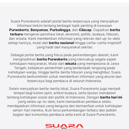
Suara Purwokerto adalah portal berita terpercaya yang menyajikan
informasi terkini tentang berbagai topik penting di kawasan
Purwokerto
,
Banyumas
,
Purbalingga
, dan
Cilacap
. Dapatkan
berita
terbaru
mengenai peristiwa lokal, ekonomi, politik, budaya, hiburan,
dan wisata. Kami memberikan informasi yang relevan dan up-to-date
setiap harinya, mulai dari
berita nasional
hingga cerita-cerita inspiratif
yang hadir dari masyarakat sekitar.
Sebagai portal berita yang fokus pada perkembangan daerah, kami
menghadirkan
berita Purwokerto
yang mencakup segala aspek
kehidupan masyarakat. Mulai dari
wisata
yang mempesona di Jawa
Tengah, kebijakan pemerintah yang berdampak langsung pada
kehidupan warga, hingga berita-berita hiburan yang menghibur. Suara
Purwokerto berkomitmen untuk memberikan informasi yang akurat dan
terpercaya bagi pembaca di seluruh Indonesia.
Selain menyajikan berita-berita lokal, Suara Purwokerto juga menjadi
tempat bagi kolom opini, artikel budaya, serta liputan mendalam
tentang kehidupan sosial dan politik di Indonesia. Dengan
berita hari ini
yang selalu up-to-date, kami memastikan pembaca selalu
mendapatkan informasi yang berguna dan bermanfaat untuk kehidupan
sehari-hari mereka. Ikuti terus perkembangan terbaru dan jadilah
bagian dari komunitas pembaca setia kami di Suara Purwokerto.