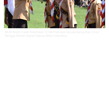
MURI Resmi Catat Pelantikan 13.149 Pramuka Garuda Banyumas Cinta
Bangga Paham Rupiah Masuk Rekor Indonesia