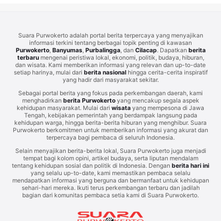
Suara Purwokerto adalah portal berita terpercaya yang menyajikan
informasi terkini tentang berbagai topik penting di kawasan
Purwokerto
,
Banyumas
,
Purbalingga
, dan
Cilacap
. Dapatkan
berita
terbaru
mengenai peristiwa lokal, ekonomi, politik, budaya, hiburan,
dan wisata. Kami memberikan informasi yang relevan dan up-to-date
setiap harinya, mulai dari
berita nasional
hingga cerita-cerita inspiratif
yang hadir dari masyarakat sekitar.
Sebagai portal berita yang fokus pada perkembangan daerah, kami
menghadirkan
berita Purwokerto
yang mencakup segala aspek
kehidupan masyarakat. Mulai dari
wisata
yang mempesona di Jawa
Tengah, kebijakan pemerintah yang berdampak langsung pada
kehidupan warga, hingga berita-berita hiburan yang menghibur. Suara
Purwokerto berkomitmen untuk memberikan informasi yang akurat dan
terpercaya bagi pembaca di seluruh Indonesia.
Selain menyajikan berita-berita lokal, Suara Purwokerto juga menjadi
tempat bagi kolom opini, artikel budaya, serta liputan mendalam
tentang kehidupan sosial dan politik di Indonesia. Dengan
berita hari ini
yang selalu up-to-date, kami memastikan pembaca selalu
mendapatkan informasi yang berguna dan bermanfaat untuk kehidupan
sehari-hari mereka. Ikuti terus perkembangan terbaru dan jadilah
bagian dari komunitas pembaca setia kami di Suara Purwokerto.