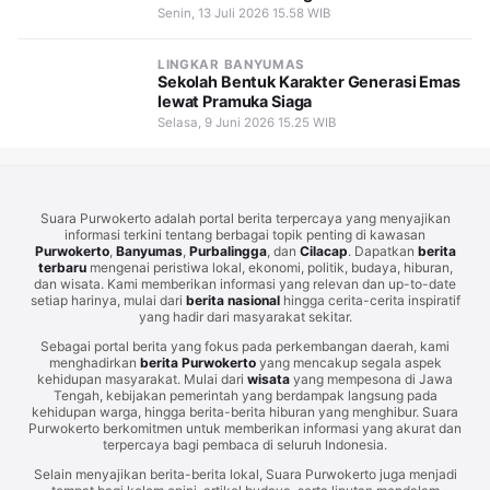
Senin, 13 Juli 2026 15.58 WIB
LINGKAR BANYUMAS
Sekolah Bentuk Karakter Generasi Emas
lewat Pramuka Siaga
Selasa, 9 Juni 2026 15.25 WIB
Suara Purwokerto adalah portal berita terpercaya yang menyajikan
informasi terkini tentang berbagai topik penting di kawasan
Purwokerto
,
Banyumas
,
Purbalingga
, dan
Cilacap
. Dapatkan
berita
terbaru
mengenai peristiwa lokal, ekonomi, politik, budaya, hiburan,
dan wisata. Kami memberikan informasi yang relevan dan up-to-date
setiap harinya, mulai dari
berita nasional
hingga cerita-cerita inspiratif
yang hadir dari masyarakat sekitar.
Sebagai portal berita yang fokus pada perkembangan daerah, kami
menghadirkan
berita Purwokerto
yang mencakup segala aspek
kehidupan masyarakat. Mulai dari
wisata
yang mempesona di Jawa
Tengah, kebijakan pemerintah yang berdampak langsung pada
kehidupan warga, hingga berita-berita hiburan yang menghibur. Suara
Purwokerto berkomitmen untuk memberikan informasi yang akurat dan
terpercaya bagi pembaca di seluruh Indonesia.
Selain menyajikan berita-berita lokal, Suara Purwokerto juga menjadi